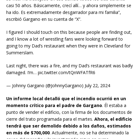
casi 50 años. Básicamente, crecí allí… y ahora simplemente se
ha ido. Es extremadamente desgarrador para mi familia”,
escribió Gargano en su cuenta de “X”.
I figured I should touch on this because people are finding out,
and I know a lot of wrestling fans were looking forward to
going to my Dad’s restaurant when they were in Cleveland for
Summerslam.
Last night, there was a fire, and my Dad’s restaurant was badly
damaged. I’m… pic.twitter.com/tQnWFATfR6
— Johnny Gargano (@JohnnyGargano) July 22, 2024
Un informe local detalló que el incendio ocurrió en un
momento crítico para el padre de Gargano
. Él estaba a
punto de vender el edificio, con la firma de los documentos de
cierre del trato programada para el martes.
Ahora, el edificio
tendrá que ser demolido debido a los daños, estimados
en más de $700,000
. Actualmente, no se ha determinado la