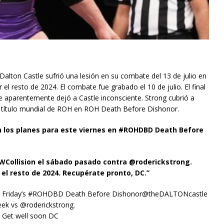
alton Castle sufrió una lesión en su combate del 13 de julio en
el resto de 2024. El combate fue grabado el 10 de julio. El final
ue aparentemente dejó a Castle inconsciente. Strong cubrió a
l título mundial de ROH en ROH Death Before Dishonor.
n los planes para este viernes en #ROHDBD Death Before
Collision el sábado pasado contra @roderickstrong.
l resto de 2024. Recupérate pronto, DC.”
 this Friday’s #ROHDBD Death Before Dishonor@theDALTONcastle
eek vs @roderickstrong.
. Get well soon DC