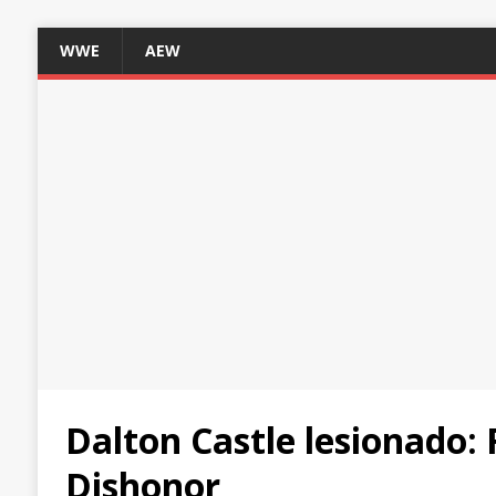
WWE
AEW
Dalton Castle lesionado:
Dishonor