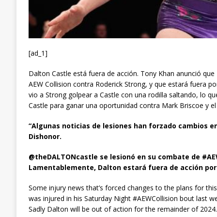
[ad_1]
Dalton Castle está fuera de acción. Tony Khan anunció que D
AEW Collision contra Roderick Strong, y que estará fuera por 
vio a Strong golpear a Castle con una rodilla saltando, lo q
Castle para ganar una oportunidad contra Mark Briscoe y e
“Algunas noticias de lesiones han forzado cambios e
Dishonor.
@theDALTONcastle se lesionó en su combate de #AEW
Lamentablemente, Dalton estará fuera de acción por e
Some injury news that’s forced changes to the plans for
was injured in his Saturday Night #AEWCollision bout last w
Sadly Dalton will be out of action for the remainder of 2024