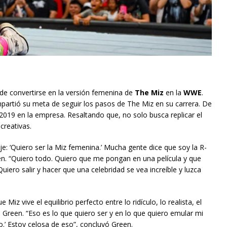
e convertirse en la versión femenina de
The Miz
en la
WWE
.
partió su meta de seguir los pasos de The Miz en su carrera. De
2019 en la empresa. Resaltando que, no solo busca replicar el
creativas.
e: ‘Quiero ser la Miz femenina.’ Mucha gente dice que soy la R-
en. “Quiero todo. Quiero que me pongan en una película y que
iero salir y hacer que una celebridad se vea increíble y luzca
iz vive el equilibrio perfecto entre lo ridículo, lo realista, el
ó Green. “Eso es lo que quiero ser y en lo que quiero emular mi
o.’ Estoy celosa de eso”, concluyó Green.