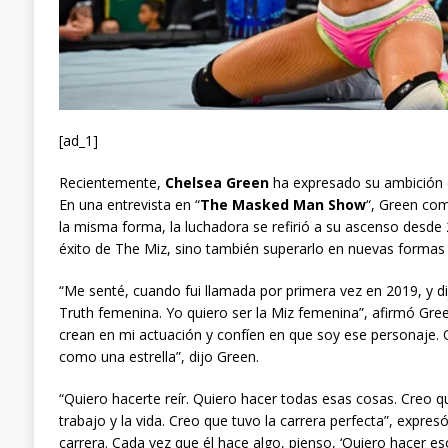
[ad_1]
Recientemente,
Chelsea Green
ha expresado su ambición d
En una entrevista en “
The Masked Man Show
“, Green com
la misma forma, la luchadora se refirió a su ascenso desde 
éxito de The Miz, sino también superarlo en nuevas formas 
“Me senté, cuando fui llamada por primera vez en 2019, y dij
Truth femenina. Yo quiero ser la Miz femenina”, afirmó Gre
crean en mi actuación y confíen en que soy ese personaje. Qu
como una estrella”, dijo Green.
“Quiero hacerte reír. Quiero hacer todas esas cosas. Creo que M
trabajo y la vida. Creo que tuvo la carrera perfecta”, expres
carrera. Cada vez que él hace algo, pienso, ‘Quiero hacer es