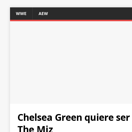
WWE
AEW
Chelsea Green quiere ser
The Miz