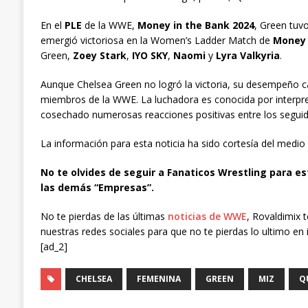
En el
PLE
de la WWE,
Money in the Bank 2024
, Green tuv
emergió victoriosa en la Women’s Ladder Match de
Money 
Green,
Zoey Stark
,
IYO SKY
,
Naomi
y
Lyra Valkyria
.
Aunque Chelsea Green no logró la victoria, su desempeño ca
miembros de la WWE. La luchadora es conocida por interpret
cosechado numerosas reacciones positivas entre los seguid
La información para esta noticia ha sido cortesía del medio
No te olvides de seguir a Fanaticos Wrestling para es
las demás “Empresas”.
No te pierdas de las últimas
noticias de WWE
, Rovaldimix 
nuestras redes sociales para que no te pierdas lo ultimo en 
[ad_2]
CHELSEA
FEMENINA
GREEN
MIZ
Q