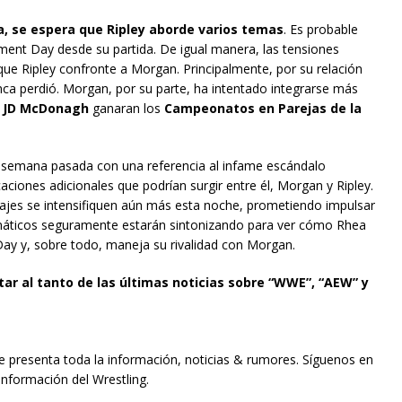
, se espera que Ripley aborde varios temas
. Es probable
gment Day desde su partida. De igual manera, las tensiones
que Ripley confronte a Morgan. Principalmente, por su relación
unca perdió. Morgan, por su parte, ha intentado integrarse más
 y JD McDonagh
ganaran los
Campeonatos en Parejas de la
a semana pasada con una referencia al infame escándalo
aciones adicionales que podrían surgir entre él, Morgan y Ripley.
najes se intensifiquen aún más esta noche, prometiendo impulsar
fanáticos seguramente estarán sintonizando para ver cómo Rhea
Day y, sobre todo, maneja su rivalidad con Morgan.
tar al tanto de las últimas noticias sobre “WWE”, “AEW” y
te presenta toda la información, noticias & rumores. Síguenos en
información del Wrestling.