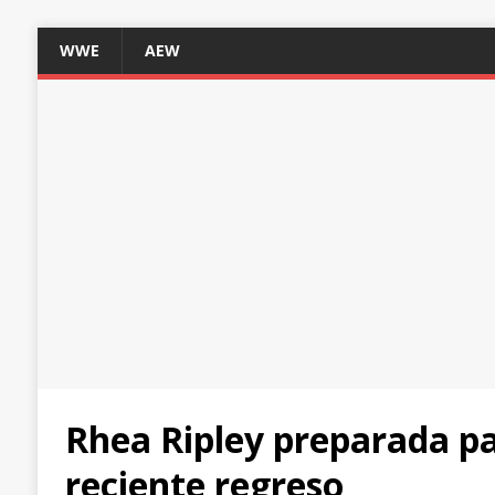
WWE
AEW
Rhea Ripley preparada p
reciente regreso