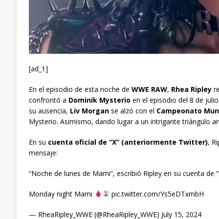
[ad_1]
En el episodio de esta noche de
WWE RAW
,
Rhea Ripley
re
confrontó a
Dominik Mysterio
en el episodio del 8 de jul
su ausencia,
Liv Morgan
se alzó con el
Campeonato Mund
Mysterio. Asimismo, dando lugar a un intrigante triángulo 
En su
cuenta oficial de “X” (anteriormente Twitter)
, R
mensaje:
“Noche de lunes de Mami”, escribió Ripley en su cuenta de “
Monday night Mami
pic.twitter.com/Ys5eDTxmbH
— RheaRipley_WWE (@RheaRipley_WWE) July 15, 2024