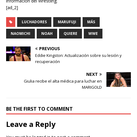
información del Wrestling.
[ad_2]
LUCHADORES
MARUFUJI
MÁS
NAOMICHI
NOAH
QUIERE
WWE
PREVIOUS
Eddie Kingston: Actualización sobre su lesión y
recuperación
NEXT
Giulia recibe el alta médica para luchar en
MARIGOLD
BE THE FIRST TO COMMENT
Leave a Reply