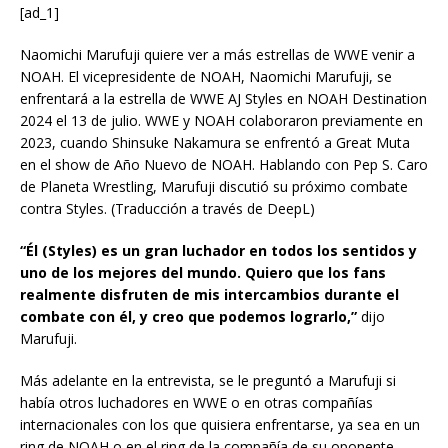
[ad_1]
Naomichi Marufuji quiere ver a más estrellas de WWE venir a
NOAH. El vicepresidente de NOAH, Naomichi Marufuji, se
enfrentará a la estrella de WWE AJ Styles en NOAH Destination
2024 el 13 de julio. WWE y NOAH colaboraron previamente en
2023, cuando Shinsuke Nakamura se enfrentó a Great Muta
en el show de Año Nuevo de NOAH. Hablando con Pep S. Caro
de Planeta Wrestling, Marufuji discutió su próximo combate
contra Styles. (Traducción a través de DeepL)
“Él (Styles) es un gran luchador en todos los sentidos y
uno de los mejores del mundo. Quiero que los fans
realmente disfruten de mis intercambios durante el
combate con él, y creo que podemos lograrlo,”
dijo
Marufuji.
Más adelante en la entrevista, se le preguntó a Marufuji si
había otros luchadores en WWE o en otras compañías
internacionales con los que quisiera enfrentarse, ya sea en un
ring de NOAH o en el ring de la compañía de su oponente.