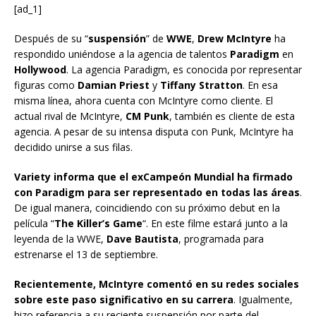
[ad_1]
Después de su “
suspensión
” de
WWE
,
Drew McIntyre
ha
respondido uniéndose a la agencia de talentos
Paradigm
en
Hollywood
. La agencia Paradigm, es conocida por representar
figuras como
Damian Priest
y
Tiffany Stratton
. En esa
misma línea, ahora cuenta con McIntyre como cliente. El
actual rival de McIntyre,
CM Punk
, también es cliente de esta
agencia. A pesar de su intensa disputa con Punk, McIntyre ha
decidido unirse a sus filas.
Variety informa que el exCampeón Mundial ha firmado
con Paradigm para ser representado en todas las áreas
.
De igual manera, coincidiendo con su próximo debut en la
película “
The Killer’s Game
“. En este filme estará junto a la
leyenda de la WWE,
Dave Bautista
, programada para
estrenarse el 13 de septiembre.
Recientemente, McIntyre comentó en su redes sociales
sobre este paso significativo en su carrera
. Igualmente,
hizo referencia a su reciente suspensión por parte del