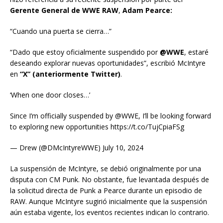
Gerente General de WWE RAW
,
Adam Pearce:
“Cuando una puerta se cierra…”
“Dado que estoy oficialmente suspendido por
@WWE
, estaré
deseando explorar nuevas oportunidades”, escribió McIntyre
en
“X” (anteriormente Twitter)
.
‘When one door closes…’
Since I’m officially suspended by @WWE, I’ll be looking forward
to exploring new opportunities https://t.co/TujCpiaFSg
— Drew (@DMcIntyreWWE) July 10, 2024
La suspensión de McIntyre, se debió originalmente por una
disputa con CM Punk. No obstante, fue levantada después de
la solicitud directa de Punk a Pearce durante un episodio de
RAW. Aunque McIntyre sugirió inicialmente que la suspensión
aún estaba vigente, los eventos recientes indican lo contrario.