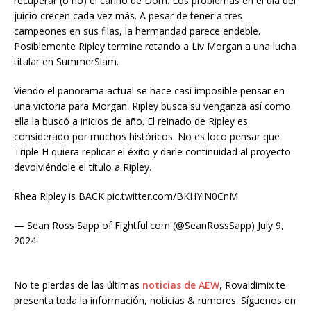
recuperar (o no) el cariño de Dom. Los problemas en el día del
juicio crecen cada vez más. A pesar de tener a tres
campeones en sus filas, la hermandad parece endeble.
Posiblemente Ripley termine retando a Liv Morgan a una lucha
titular en SummerSlam.
Viendo el panorama actual se hace casi imposible pensar en
una victoria para Morgan. Ripley busca su venganza así como
ella la buscó a inicios de año. El reinado de Ripley es
considerado por muchos históricos. No es loco pensar que
Triple H quiera replicar el éxito y darle continuidad al proyecto
devolviéndole el título a Ripley.
Rhea Ripley is BACK pic.twitter.com/BKHYiN0CnM
— Sean Ross Sapp of Fightful.com (@SeanRossSapp) July 9,
2024
No te pierdas de las últimas
noticias de AEW
, Rovaldimix te
presenta toda la información, noticias & rumores. Síguenos en