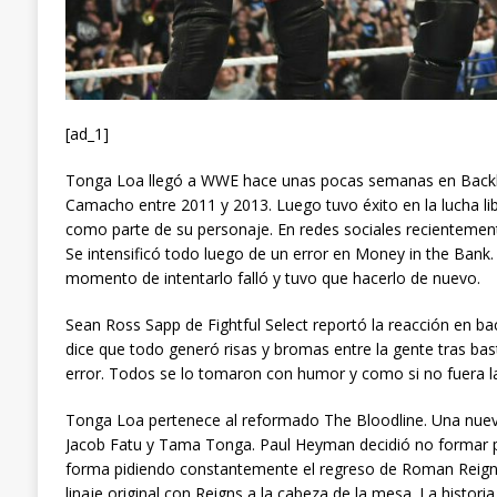
[ad_1]
Tonga Loa llegó a WWE hace unas pocas semanas en Backla
Camacho entre 2011 y 2013. Luego tuvo éxito en la lucha 
como parte de su personaje. En redes sociales recientement
Se intensificó todo luego de un error en Money in the Bank
momento de intentarlo falló y tuvo que hacerlo de nuevo.
Sean Ross Sapp de Fightful Select reportó la reacción en b
dice que todo generó risas y bromas entre la gente tras bas
error. Todos se lo tomaron con humor y como si no fuera l
Tonga Loa pertenece al reformado The Bloodline. Una nueva v
Jacob Fatu y Tama Tonga. Paul Heyman decidió no formar par
forma pidiendo constantemente el regreso de Roman Reigns 
linaje original con Reigns a la cabeza de la mesa. La histor