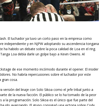
sh. El luchador ya tuvo un corto paso en la empresa como
libre independiente y en NJPW adoptando su ascendencia tongana
e ha habido un debate sobre la poca calidad de Loa en el ring.
. Tanga Loa debía darle un golpe bajo a Kevin Owens. Al
ackstage de ese momento incómodo durante el opener. El insider
tidores. No habría repercusiones sobre el luchador por este
a gran cosa.
ersión del linaje con Solo Sikoa como el jefe tribal junto a
te de la nueva facción. El público se lo ha tomado de la peor
a la programación. Solo Sikoa es el único que fue parte del
ia ha ido avanzando. El grupo consiguió una victoria sobre Cody