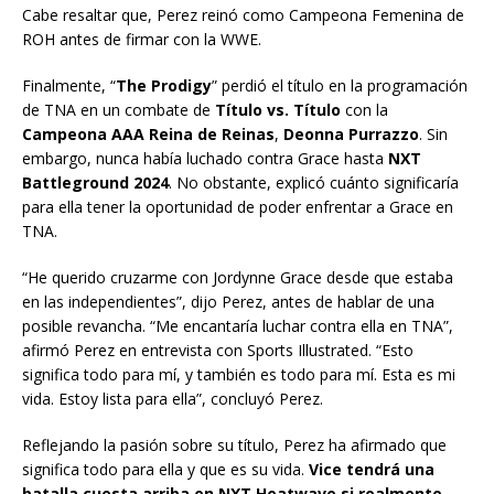
Cabe resaltar que, Perez reinó como Campeona Femenina de
ROH antes de firmar con la WWE.
Finalmente, “
The Prodigy
” perdió el título en la programación
de TNA en un combate de
Título vs. Título
con la
Campeona AAA Reina de Reinas
,
Deonna Purrazzo
. Sin
embargo, nunca había luchado contra Grace hasta
NXT
Battleground 2024
. No obstante, explicó cuánto significaría
para ella tener la oportunidad de poder enfrentar a Grace en
TNA.
“He querido cruzarme con Jordynne Grace desde que estaba
en las independientes”, dijo Perez, antes de hablar de una
posible revancha. “Me encantaría luchar contra ella en TNA”,
afirmó Perez en entrevista con Sports Illustrated. “Esto
significa todo para mí, y también es todo para mí. Esta es mi
vida. Estoy lista para ella”, concluyó Perez.
Reflejando la pasión sobre su título, Perez ha afirmado que
significa todo para ella y que es su vida.
Vice tendrá una
batalla cuesta arriba en NXT Heatwave si realmente