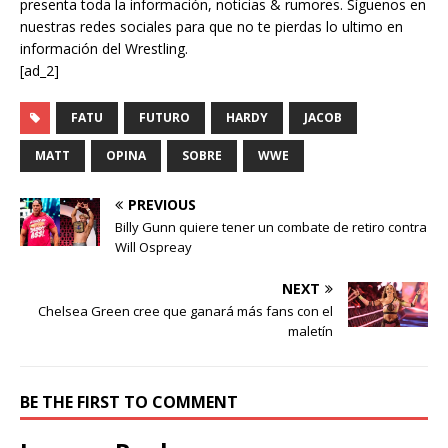
presenta toda la información, noticias & rumores. Síguenos en
nuestras redes sociales para que no te pierdas lo ultimo en
información del Wrestling.
[ad_2]
FATU
FUTURO
HARDY
JACOB
MATT
OPINA
SOBRE
WWE
PREVIOUS
Billy Gunn quiere tener un combate de retiro contra
Will Ospreay
NEXT
Chelsea Green cree que ganará más fans con el
maletín
BE THE FIRST TO COMMENT