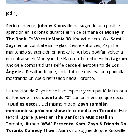
[ad_1]
Recientemente,
Johnny Knoxville
ha sugerido una posible
aparición en
Toronto
durante el fin de semana de
Money In
The Bank
. En
WrestleMania 38
, Knoxville derrotó a
Sami
Zayn
en un combate sin reglas. Desde entonces, Zayn ha
mantenido su atención en Knoxville. Ambos podrían volver a
encontrarse en Money in the Bank en Toronto. En
Instagram
Knoxville compartió una selfie desde el aeropuerto de
Los
Ángeles
. Resaltando que, en la foto se observa una pantalla
mostrando un vuelo retrasado hacia Toronto.
La reacción de Zayn no se hizo esperar y compartió la historia
de Knoxville en su
cuenta de “X”
con un mensaje que decía
“
¿Qué es esto?
“. Del mismo modo,
Zayn también
mencionó su próximo show de comedia en Toronto
. Este
tendrá lugar el jueves en
The Danforth Music Hall
en
Toronto, titulado “
WWE Presenta: Sami Zayn & Friends Do
Toronto Comedy Show
“. Asimismo sugiriendo que Knoxville