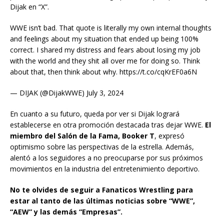
Dijak en “X”.
WWE isn’t bad. That quote is literally my own internal thoughts
and feelings about my situation that ended up being 100%
correct. I shared my distress and fears about losing my job
with the world and they shit all over me for doing so. Think
about that, then think about why. https://t.co/cqKrEF0a6N
— DIJAK (@DijakWWE) July 3, 2024
En cuanto a su futuro, queda por ver si Dijak logrará
establecerse en otra promoción destacada tras dejar WWE.
El
miembro del Salón de la Fama, Booker T
, expresó
optimismo sobre las perspectivas de la estrella. Además,
alentó a los seguidores a no preocuparse por sus próximos
movimientos en la industria del entretenimiento deportivo.
No te olvides de seguir a Fanaticos Wrestling para
estar al tanto de las últimas noticias sobre “WWE”,
“AEW” y las demás “Empresas”.