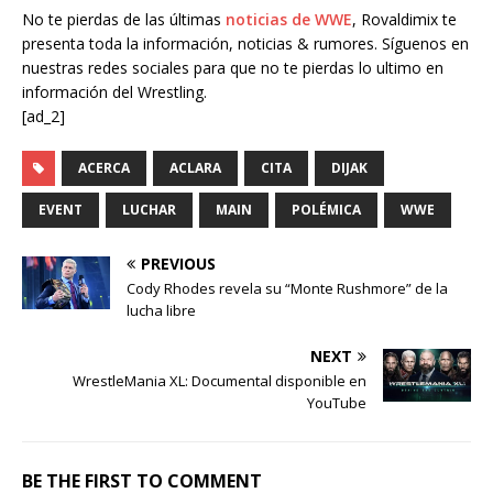
No te pierdas de las últimas
noticias de WWE
, Rovaldimix te
presenta toda la información, noticias & rumores. Síguenos en
nuestras redes sociales para que no te pierdas lo ultimo en
información del Wrestling.
[ad_2]
ACERCA
ACLARA
CITA
DIJAK
EVENT
LUCHAR
MAIN
POLÉMICA
WWE
PREVIOUS
Cody Rhodes revela su “Monte Rushmore” de la
lucha libre
NEXT
WrestleMania XL: Documental disponible en
YouTube
BE THE FIRST TO COMMENT