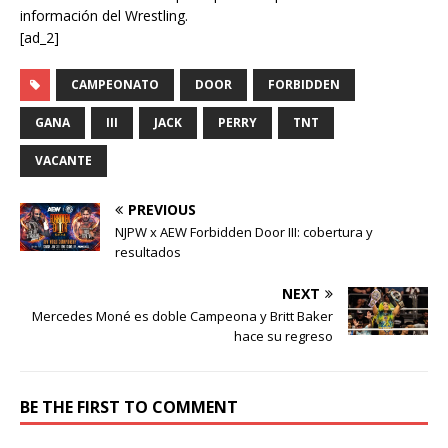
información del Wrestling.
[ad_2]
CAMPEONATO
DOOR
FORBIDDEN
GANA
III
JACK
PERRY
TNT
VACANTE
PREVIOUS
NJPW x AEW Forbidden Door III: cobertura y
resultados
NEXT
Mercedes Moné es doble Campeona y Britt Baker
hace su regreso
BE THE FIRST TO COMMENT