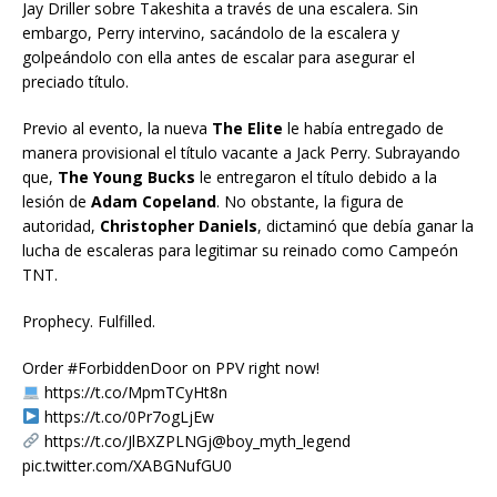
Jay Driller sobre Takeshita a través de una escalera. Sin
embargo, Perry intervino, sacándolo de la escalera y
golpeándolo con ella antes de escalar para asegurar el
preciado título.
Previo al evento, la nueva
The Elite
le había entregado de
manera provisional el título vacante a Jack Perry. Subrayando
que,
The Young Bucks
le entregaron el título debido a la
lesión de
Adam Copeland
. No obstante, la figura de
autoridad,
Christopher Daniels
, dictaminó que debía ganar la
lucha de escaleras para legitimar su reinado como Campeón
TNT.
Prophecy. Fulfilled.
Order #ForbiddenDoor on PPV right now!
https://t.co/MpmTCyHt8n
https://t.co/0Pr7ogLjEw
https://t.co/JlBXZPLNGj@boy_myth_legend
pic.twitter.com/XABGNufGU0