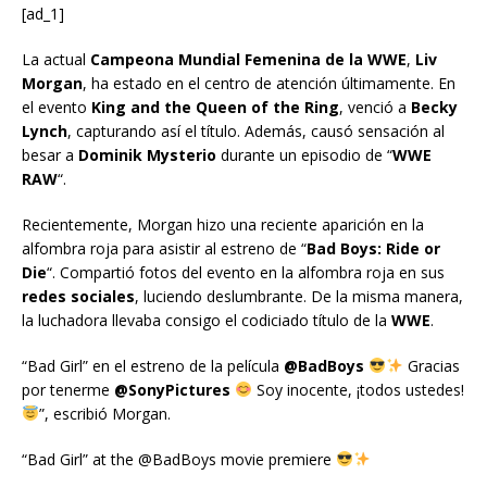
[ad_1]
La actual
Campeona Mundial Femenina de la WWE
,
Liv
Morgan
, ha estado en el centro de atención últimamente. En
el evento
King and the Queen of the Ring
, venció a
Becky
Lynch
, capturando así el título. Además, causó sensación al
besar a
Dominik Mysterio
durante un episodio de “
WWE
RAW
“.
Recientemente, Morgan hizo una reciente aparición en la
alfombra roja para asistir al estreno de “
Bad Boys: Ride or
Die
“. Compartió fotos del evento en la alfombra roja en sus
redes sociales
, luciendo deslumbrante. De la misma manera,
la luchadora llevaba consigo el codiciado título de la
WWE
.
“Bad Girl” en el estreno de la película
@BadBoys
Gracias
por tenerme
@SonyPictures
Soy inocente, ¡todos ustedes!
”, escribió Morgan.
“Bad Girl” at the @BadBoys movie premiere