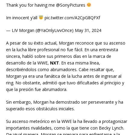
Thank you for having me @SonyPictures
Im innocent y’all
pic.twitter.com/A2CpG8QFXf
— LIV Morgan (@YaOnlyLivvOnce) May 31, 2024
A pesar de su éxito actual, Morgan reconoce que su ascenso
en la lucha libre profesional no fue fácil. En una entrevista
sincera, habló sobre sus primeros días en la marca de
desarrollo de la WWE,
NXT
. En esa misma línea,
describiéndolos como abrumadores. Cabe resaltar que,
Morgan ya era una fanática de la lucha antes de ingresar al
ring. No obstante, admitió que tuvo dificultades al principio y
que la presión fue abrumadora.
Sin embargo, Morgan ha demostrado ser perseverante y ha
superado esos obstáculos iniciales.
Su ascenso meteórico en la WWE la ha llevado a protagonizar
importantes rivalidades, como la que tiene con Becky Lynch.
De igual manera, Morgan se prepara para enfrentarse a la