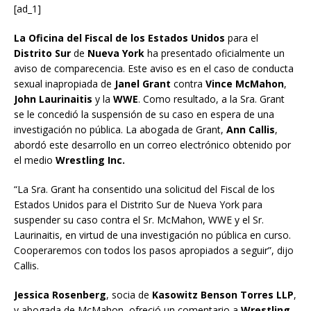
[ad_1]
La Oficina del Fiscal de los Estados Unidos
para el
Distrito Sur
de
Nueva York
ha presentado oficialmente un
aviso de comparecencia. Este aviso es en el caso de conducta
sexual inapropiada de
Janel Grant
contra
Vince McMahon
,
John Laurinaitis
y la
WWE
. Como resultado, a la Sra. Grant
se le concedió la suspensión de su caso en espera de una
investigación no pública. La abogada de Grant,
Ann Callis
,
abordó este desarrollo en un correo electrónico obtenido por
el medio
Wrestling Inc.
“La Sra. Grant ha consentido una solicitud del Fiscal de los
Estados Unidos para el Distrito Sur de Nueva York para
suspender su caso contra el Sr. McMahon, WWE y el Sr.
Laurinaitis, en virtud de una investigación no pública en curso.
Cooperaremos con todos los pasos apropiados a seguir”, dijo
Callis.
Jessica Rosenberg
, socia de
Kasowitz Benson Torres LLP
,
y abogada de McMahon, ofreció un comentario a
Wrestling