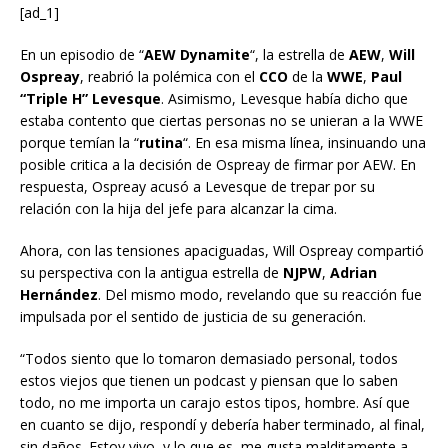
[ad_1]
En un episodio de “
AEW Dynamite
“, la estrella de
AEW
,
Will
Ospreay
, reabrió la polémica con el
CCO
de la
WWE
,
Paul
“Triple H” Levesque
. Asimismo, Levesque había dicho que
estaba contento que ciertas personas no se unieran a la WWE
porque temían la “
rutina
“. En esa misma línea, insinuando una
posible critica a la decisión de Ospreay de firmar por AEW. En
respuesta, Ospreay acusó a Levesque de trepar por su
relación con la hija del jefe para alcanzar la cima.
Ahora, con las tensiones apaciguadas, Will Ospreay compartió
su perspectiva con la antigua estrella de
NJPW
,
Adrian
Hernández
. Del mismo modo, revelando que su reacción fue
impulsada por el sentido de justicia de su generación.
“Todos siento que lo tomaron demasiado personal, todos
estos viejos que tienen un podcast y piensan que lo saben
todo, no me importa un carajo estos tipos, hombre. Así que
en cuanto se dijo, respondí y debería haber terminado, al final,
sin daños. Estoy vivo, y lo que es, me gusta malditamente a