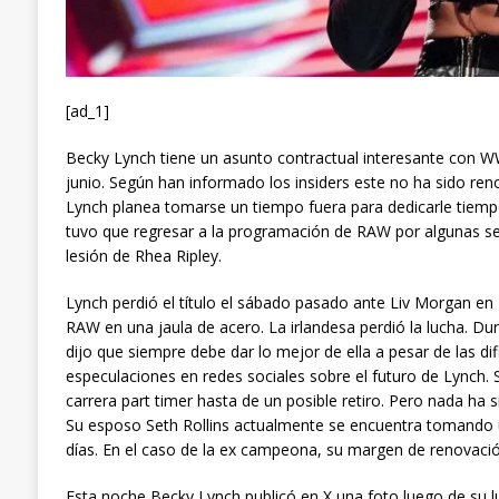
[ad_1]
Becky Lynch tiene un asunto contractual interesante con 
junio. Según han informado los insiders este no ha sido re
Lynch planea tomarse un tiempo fuera para dedicarle tiempo
tuvo que regresar a la programación de RAW por algunas s
lesión de Rhea Ripley.
Lynch perdió el título el sábado pasado ante Liv Morgan en
RAW en una jaula de acero. La irlandesa perdió la lucha. Du
dijo que siempre debe dar lo mejor de ella a pesar de las d
especulaciones en redes sociales sobre el futuro de Lynch. 
carrera part timer hasta de un posible retiro. Pero nada ha 
Su esposo Seth Rollins actualmente se encuentra tomando u
días. En el caso de la ex campeona, su margen de renovaci
Esta noche Becky Lynch publicó en X una foto luego de su l