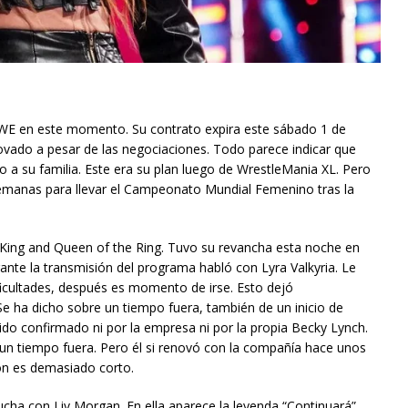
WWE en este momento. Su contrato expira este sábado 1 de
novado a pesar de las negociaciones. Todo parece indicar que
 a su familia. Este era su plan luego de WrestleMania XL. Pero
emanas para llevar el Campeonato Mundial Femenino tras la
 King and Queen of the Ring. Tuvo su revancha esta noche en
rante la transmisión del programa habló con Lyra Valkyria. Le
ificultades, después es momento de irse. Esto dejó
Se ha dicho sobre un tiempo fuera, también de un inicio de
sido confirmado ni por la empresa ni por la propia Becky Lynch.
n tiempo fuera. Pero él si renovó con la compañía hace unos
ón es demasiado corto.
ucha con Liv Morgan. En ella aparece la leyenda “Continuará”