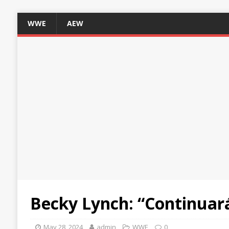
WWE
AEW
Becky Lynch: “Continuará
May 28, 2024
admin
WWE
0