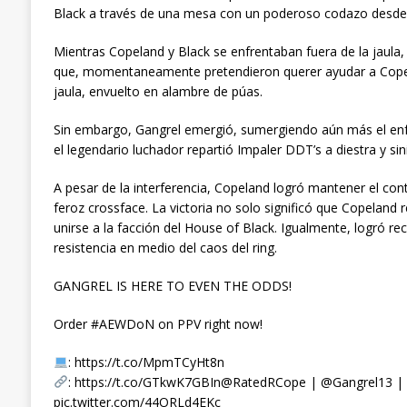
Black a través de una mesa con un poderoso codazo desde l
Mientras Copeland y Black se enfrentaban fuera de la jaula
que, momentaneamente pretendieron querer ayudar a Copela
jaula, envuelto en alambre de púas.
Sin embargo, Gangrel emergió, sumergiendo aún más el enf
el legendario luchador repartió Impaler DDT’s a diestra y sini
A pesar de la interferencia, Copeland logró mantener el con
feroz crossface. La victoria no solo significó que Copeland
unirse a la facción del House of Black. Igualmente, logró r
resistencia en medio del caos del ring.
GANGREL IS HERE TO EVEN THE ODDS!
Order #AEWDoN on PPV right now!
: https://t.co/MpmTCyHt8n
: https://t.co/GTkwK7GBIn@RatedRCope | @Gangrel13 
pic.twitter.com/44ORLd4EKc