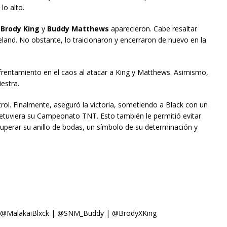
o alto.
,
Brody King
y
Buddy Matthews
aparecieron. Cabe resaltar
nd. No obstante, lo traicionaron y encerraron de nuevo en la
rentamiento en el caos al atacar a King y Matthews. Asimismo,
estra.
trol. Finalmente, aseguró la victoria, sometiendo a Black con un
 retuviera su Campeonato TNT. Esto también le permitió evitar
ecuperar su anillo de bodas, un símbolo de su determinación y
| @MalakaiBlxck | @SNM_Buddy | @BrodyXKing