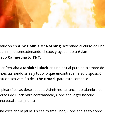
parición en
AEW Double Or Nothing
, alterando el curso de una
o del ring, desencadenando el caos y ayudando a
Adam
ciado
Campeonato TNT
.
 enfrentaba a
Malakai Black
en una brutal jaula de alambre de
entes utilizando sillas y todo lo que encontraban a su disposición
u clásica versión de “
The Brood
” para este combate.
mplear tácticas despiadadas. Asimismo, arrancando alambre de
uerzos de Black para contraatacar, Copeland logró hacerle
na batalla sangrienta.
 escalaba la jaula. En esa misma línea, Copeland saltó sobre