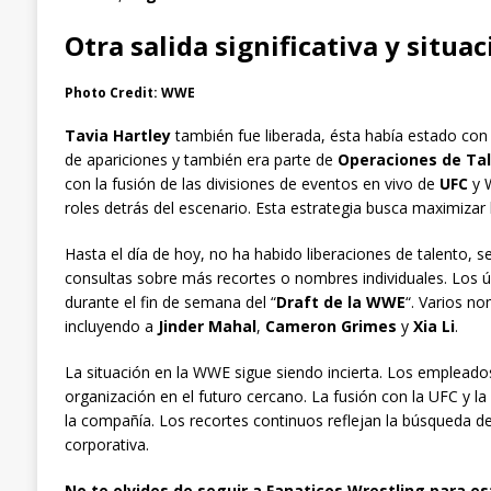
Otra salida significativa y
situac
Photo Credit: WWE
Tavia Hartley
también fue liberada, ésta había estado co
de apariciones y también era parte de
Operaciones de Ta
con la fusión de las divisiones de eventos en vivo de
UFC
y 
roles detrás del escenario. Esta estrategia busca maximizar
Hasta el día de hoy, no ha habido liberaciones de talento, 
consultas sobre más recortes o nombres individuales. Los ú
durante el fin de semana del “
Draft de la WWE
“. Varios nom
incluyendo a
Jinder Mahal
,
Cameron Grimes
y
Xia Li
.
La situación en la WWE sigue siendo incierta. Los empleado
organización en el futuro cercano. La fusión con la UFC y
la compañía. Los recortes continuos reflejan la búsqueda de
corporativa.
No te olvides de seguir a Fanaticos Wrestling para es