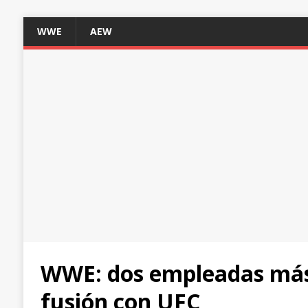
WWE
AEW
WWE: dos empleadas más 
fusión con UFC