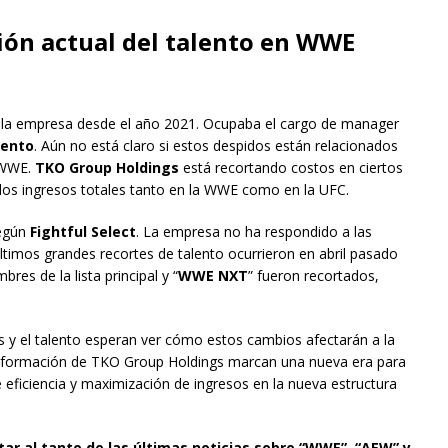
ión actual del talento en WWE
n la empresa desde el año 2021. Ocupaba el cargo de manager
lento
. Aún no está claro si estos despidos están relacionados
WWE.
TKO Group Holdings
está recortando costos en ciertos
 los ingresos totales tanto en la WWE como en la UFC.
según
Fightful Select
. La empresa no ha respondido a las
ltimos grandes recortes de talento ocurrieron en abril pasado
bres de la lista principal y “
WWE NXT
” fueron recortados,
s y el talento esperan ver cómo estos cambios afectarán a la
 la formación de TKO Group Holdings marcan una nueva era para
 eficiencia y maximización de ingresos en la nueva estructura
tar al tanto de las últimas noticias sobre “WWE”, “AEW” y