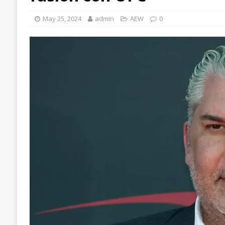
May 25, 2024
admin
AEW
0