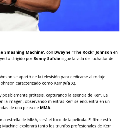
he Smashing Machine’
, con
Dwayne “The Rock” Johnson
en
oyecto dirigido por
Benny Safdie
sigue la vida del luchador de
Johnson se apartó de la televisión para dedicarse al rodaje.
 Johnson caracterizado como Kerr (
vía X
).
 posiblemente prótesis, capturando la esencia de Kerr. La
en la imagen, observando mientras Kerr se encuentra en un
ondas de una pelea de
MMA
.
a estrella de MMA, será el foco de la película. El filme está
achine’ explorará tanto los triunfos profesionales de Kerr