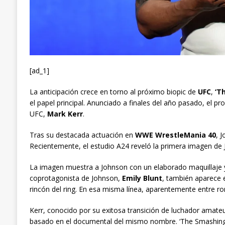
[ad_1]
La anticipación crece en torno al próximo biopic de
UFC
,
‘T
el papel principal. Anunciado a finales del año pasado, el pr
UFC,
Mark Kerr
.
Tras su destacada actuación en
WWE WrestleMania 40
, 
Recientemente, el estudio A24 reveló la primera imagen de
La imagen muestra a Johnson con un elaborado maquillaje y
coprotagonista de Johnson,
Emily Blunt
, también aparece 
rincón del ring. En esa misma línea, aparentemente entre r
Kerr, conocido por su exitosa transición de luchador amateur 
basado en el documental del mismo nombre. ‘The Smashing M