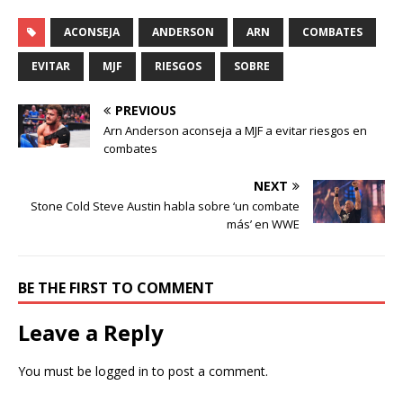
ACONSEJA
ANDERSON
ARN
COMBATES
EVITAR
MJF
RIESGOS
SOBRE
PREVIOUS
Arn Anderson aconseja a MJF a evitar riesgos en
combates
NEXT
Stone Cold Steve Austin habla sobre ‘un combate
más’ en WWE
BE THE FIRST TO COMMENT
Leave a Reply
You must be
logged in
to post a comment.