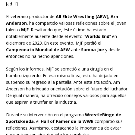
[ad_1]
El veterano productor de
All Elite Wrestling
(
AEW
),
Arn
Anderson
, ha compartido valiosas reflexiones sobre el joven
talento
MJF
. Resaltando que, éste último ha estado
notablemente ausente desde el evento “
Worlds End
” en
diciembre de 2023. En este evento, MJF perdió el
Campeonato Mundial de AEW
ante
Samoa Joe
y desde
entonces no ha hecho apariciones.
Según los informes, MJF se sometió a una cirugía en el
hombro izquierdo. En esa misma línea, esto ha dejado en
suspenso su regreso a la pantalla. Ante esta situación, Arn
Anderson ha brindado orientación sobre el futuro del luchador.
De igual manera, ha ofrecido consejos valiosos para aquellos
que aspiran a triunfar en la industria.
Durante su intervención en el programa
WrestleBinge de
Sportskeeda
, el
Hall of Famer de la WWE
compartió sus
reflexiones. Asimismo, destacando la importancia de evitar
riesgos innecesarios durante los combates.