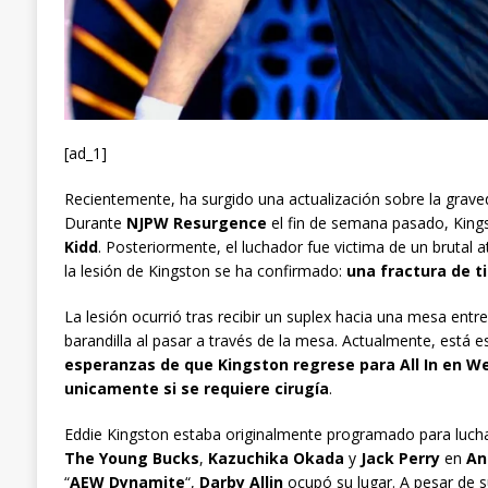
[ad_1]
Recientemente, ha surgido una actualización sobre la graveda
Durante
NJPW Resurgence
el fin de semana pasado, King
Kidd
. Posteriormente, el luchador fue victima de un brutal 
la lesión de Kingston se ha confirmado:
una fractura de ti
La lesión ocurrió tras recibir un suplex hacia una mesa entre
barandilla al pasar a través de la mesa. Actualmente, está
esperanzas de que Kingston regrese para All In en 
unicamente si se requiere cirugía
.
Eddie Kingston estaba originalmente programado para luch
The Young Bucks
,
Kazuchika Okada
y
Jack Perry
en
An
“
AEW Dynamite
“,
Darby Allin
ocupó su lugar. A pesar de su