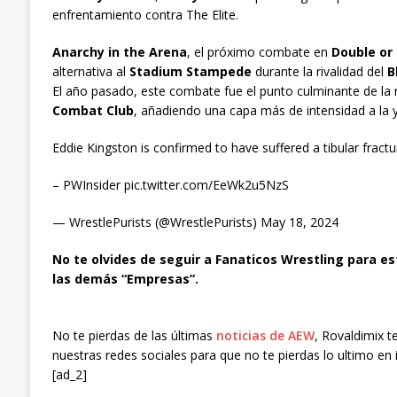
enfrentamiento contra The Elite.
Anarchy in the Arena
, el próximo combate en
Double or
alternativa al
Stadium Stampede
durante la rivalidad del
B
El año pasado, este combate fue el punto culminante de la ri
Combat Club
, añadiendo una capa más de intensidad a la y
Eddie Kingston is confirmed to have suffered a tibular fractur
– PWInsider pic.twitter.com/EeWk2u5NzS
— WrestlePurists (@WrestlePurists) May 18, 2024
No te olvides de seguir a Fanaticos Wrestling para es
las demás “Empresas”.
No te pierdas de las últimas
noticias de AEW
, Rovaldimix t
nuestras redes sociales para que no te pierdas lo ultimo en 
[ad_2]