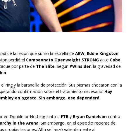
d de la lesión que sufrió la estrella de
AEW
,
Eddie Kingston
.
ston perdió el
Campeonato Openweight STRONG
ante
Gabe
ataque por parte de
The Elite
. Según
PWInsider
, la gravedad de
bia
.
 el ring y la barandilla de protección. Sus piernas chocaron con la
 esperando confirmación sobre el tratamiento necesario.
Hay
Wembley en agosto. Sin embargo, eso dependerá
ar en Double or Nothing junto a
FTR
y
Bryan Danielson
contra
archy in the Arena
. Sin embargo, en el episodio reciente de
s propias lesiones, Allin se lanzó valientemente al