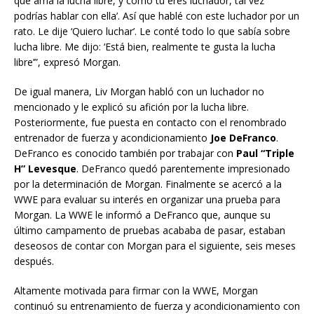
que ama la lucha libre, y como tú eres luchador, tal vez
podrías hablar con ella’. Así que hablé con este luchador por un
rato. Le dije ‘Quiero luchar’. Le conté todo lo que sabía sobre
lucha libre. Me dijo: ‘Está bien, realmente te gusta la lucha
libre’”, expresó Morgan.
De igual manera, Liv Morgan habló con un luchador no
mencionado y le explicó su afición por la lucha libre.
Posteriormente, fue puesta en contacto con el renombrado
entrenador de fuerza y acondicionamiento
Joe DeFranco
.
DeFranco es conocido también por trabajar con
Paul “Triple
H” Levesque
. DeFranco quedó parentemente impresionado
por la determinación de Morgan. Finalmente se acercó a la
WWE para evaluar su interés en organizar una prueba para
Morgan. La WWE le informó a DeFranco que, aunque su
último campamento de pruebas acababa de pasar, estaban
deseosos de contar con Morgan para el siguiente, seis meses
después.
Altamente motivada para firmar con la WWE, Morgan
continuó su entrenamiento de fuerza y acondicionamiento con