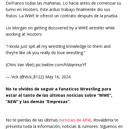
DeFranco todas las mañanas. Lo hacía antes de comenzar su
turno en Hooters. Este arduo trabajo finalmente dio sus
frutos. La WWE le ofreció un contrato después de la prueba.
Liv Morgan on getting discovered by a WWE wrestler while
working at Hooters
“I kinda just spit all my wrestling knowledge to them and
they’re like ok you really do love wrestling.”
(Chris Van Vliet) pic.twitter.com/hMqeInurYf
— Vick (@Vick_8122) May 16, 2024
N
o te olvides de seguir a Fanaticos Wrestling para
estar al tanto de las últimas noticias sobre “WWE”,
“AEW” y las demás “Empresas”.
No te pierdas de las últimas
noticias de AEW
, Rovaldimix te
presenta toda la información, noticias & rumores. Síguenos en