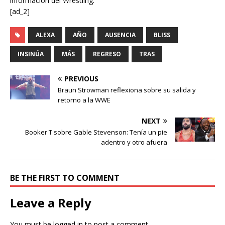
información del Wrestling.
[ad_2]
ALEXA
AÑO
AUSENCIA
BLISS
INSINÚA
MÁS
REGRESO
TRAS
PREVIOUS
Braun Strowman reflexiona sobre su salida y
retorno a la WWE
NEXT
Booker T sobre Gable Stevenson: Tenía un pie
adentro y otro afuera
BE THE FIRST TO COMMENT
Leave a Reply
You must be
logged in
to post a comment.