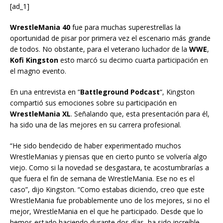
[ad_1]
WrestleMania 40
fue para muchas superestrellas la
oportunidad de pisar por primera vez el escenario más grande
de todos. No obstante, para el veterano luchador de la
WWE
,
Kofi Kingston
esto marcó su decimo cuarta participación en
el magno evento.
En una entrevista en “
Battleground Podcast
“, Kingston
compartió sus emociones sobre su participación en
WrestleMania XL
. Señalando que, esta presentación para él,
ha sido una de las mejores en su carrera profesional.
“He sido bendecido de haber experimentado muchos
WrestleManias y piensas que en cierto punto se volvería algo
viejo. Como si la novedad se desgastara, te acostumbrarías a
que fuera el fin de semana de WrestleMania. Ese no es el
caso”, dijo Kingston. “Como estabas diciendo, creo que este
WrestleMania fue probablemente uno de los mejores, si no el
mejor, WrestleMania en el que he participado. Desde que lo
hemos estado haciendo durante dos días, ha sido increíble