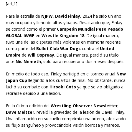
[ad_1]
Para la estrella de
NJPW
,
David Finlay
, 2024 ha sido un año
muy ocupado y lleno de altos y bajos. Resaltando que, Finlay
se coronó como el primer
Campeón Mundial Peso Pesado
GLOBAL IWGP
en
Wrestle Kingdom 18
. De igual manera,
tuvo una de las disputas más violentas en memoria reciente
como parte del
Bullet Club War Dogs
contra el
United
Empire
de
Will Ospreay
. De igual manera, perdió su título
ante
Nic Nemeth
, solo para recuperarlo dos meses después.
En medio de todo eso, Finlay participó en el torneo anual
New
Japan Cup
llegando a los cuartos de final. No obstante, nunca
luchó su combate con
Hirooki Goto
ya que se vio obligado a
retirarse debido a una lesión.
En la última edición del
Wrestling Observer Newsletter
,
Dave Meltzer
, reveló la gravedad de la lesión de David Finlay.
Una inflamación en su cuello comprimía una arteria, afectando
su flujo sanguíneo y provocándole visión borrosa y mareos.