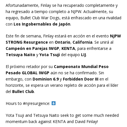
Afortunadamente, Finlay se ha recuperado completamente y
ha regresado a tiempo completo a NJPW. Actualmente, su
equipo, Bullet Club War Dogs, está enfrascado en una rivalidad
con
Los Ingobernables de Japón
.
Este fin de semana, Finlay estará en acción en el evento
NJPW
STRONG Resurgence
en
Ontario
,
California
. Se unirá al
Campeón en Parejas IWGP
,
KENTA
, para enfrentarse a
Tetsuya Naito
y
Yota Tsuji
del equipo
LIJ
.
El próximo retador por su
Campeonato Mundial Peso
Pesado GLOBAL IWGP
aún no se ha confirmado. Sin
embargo, con
Dominion 6.9
y
Forbidden Door III
en el
horizonte, se espera un verano repleto de acción para el líder
del
Bullet Club
.
Hours to #njresurgence:
Yota Tsuji and Tetsuya Naito seek to get some much needed
momentum back against KENTA and David Finlay!