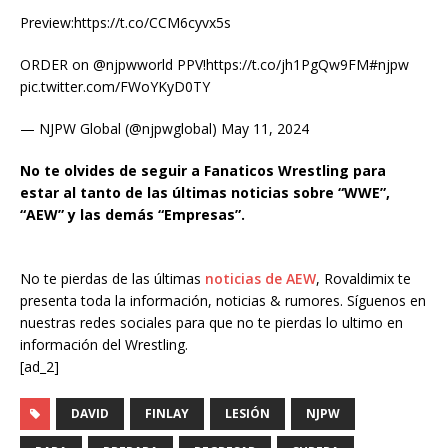
Preview:https://t.co/CCM6cyvx5s
ORDER on @njpwworld PPV!https://t.co/jh1PgQw9FM#njpw
pic.twitter.com/FWoYKyD0TY
— NJPW Global (@njpwglobal) May 11, 2024
No te olvides de seguir a Fanaticos Wrestling para
estar al tanto de las últimas noticias sobre “WWE”,
“AEW” y las demás “Empresas”.
No te pierdas de las últimas
noticias de AEW
, Rovaldimix te
presenta toda la información, noticias & rumores. Síguenos en
nuestras redes sociales para que no te pierdas lo ultimo en
información del Wrestling.
[ad_2]
DAVID
FINLAY
LESIÓN
NJPW