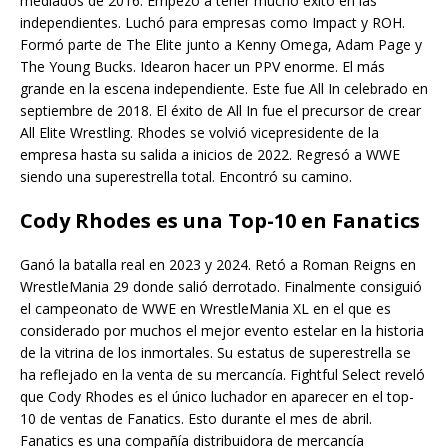
mediados de 2016. Empezó a tener mucho éxito en las
independientes. Luchó para empresas como Impact y ROH.
Formó parte de The Elite junto a Kenny Omega, Adam Page y
The Young Bucks. Idearon hacer un PPV enorme. El más
grande en la escena independiente. Este fue All In celebrado en
septiembre de 2018. El éxito de All In fue el precursor de crear
All Elite Wrestling. Rhodes se volvió vicepresidente de la
empresa hasta su salida a inicios de 2022. Regresó a WWE
siendo una superestrella total. Encontró su camino.
Cody Rhodes es una Top-10 en Fanatics
Ganó la batalla real en 2023 y 2024. Retó a Roman Reigns en
WrestleMania 29 donde salió derrotado. Finalmente consiguió
el campeonato de WWE en WrestleMania XL en el que es
considerado por muchos el mejor evento estelar en la historia
de la vitrina de los inmortales. Su estatus de superestrella se
ha reflejado en la venta de su mercancía. Fightful Select reveló
que Cody Rhodes es el único luchador en aparecer en el top-
10 de ventas de Fanatics. Esto durante el mes de abril.
Fanatics es una compañía distribuidora de mercancía