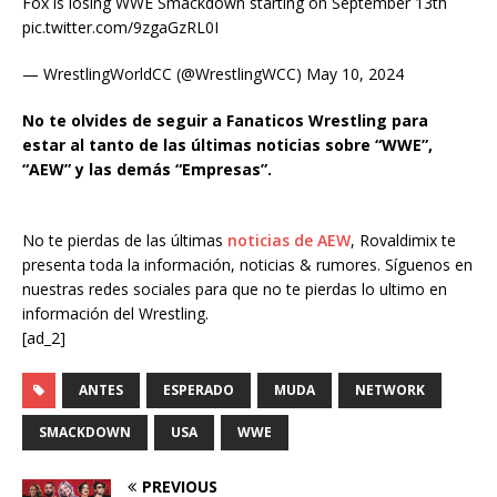
Fox is losing WWE Smackdown starting on September 13th
pic.twitter.com/9zgaGzRL0I
— WrestlingWorldCC (@WrestlingWCC) May 10, 2024
No te olvides de seguir a Fanaticos Wrestling para
estar al tanto de las últimas noticias sobre “WWE”,
“AEW” y las demás “Empresas”.
No te pierdas de las últimas
noticias de AEW
, Rovaldimix te
presenta toda la información, noticias & rumores. Síguenos en
nuestras redes sociales para que no te pierdas lo ultimo en
información del Wrestling.
[ad_2]
ANTES
ESPERADO
MUDA
NETWORK
SMACKDOWN
USA
WWE
PREVIOUS