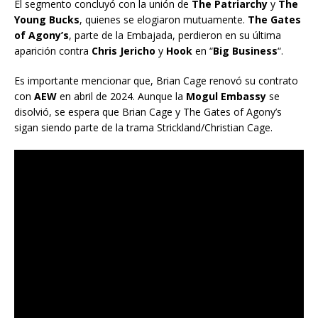
El segmento concluyó con la unión de
The Patriarchy
y
The
Young Bucks
, quienes se elogiaron mutuamente.
The Gates
of Agony’s
, parte de la Embajada, perdieron en su última
aparición contra
Chris Jericho
y
Hook
en “
Big Business
“.
Es importante mencionar que, Brian Cage renovó su contrato
con
AEW
en abril de 2024. Aunque la
Mogul Embassy
se
disolvió, se espera que Brian Cage y The Gates of Agony’s
sigan siendo parte de la trama Strickland/Christian Cage.