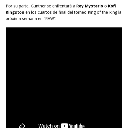
Por su parte, Gunther se enfrentará a
Rey Mysterio
o
Kofi
Kingston
en los cuartos de final del torneo King of the Ring la
próxima semana en “RAW”.