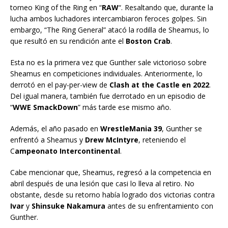
torneo King of the Ring en “
RAW
“. Resaltando que, durante la
lucha ambos luchadores intercambiaron feroces golpes. Sin
embargo, “The Ring General” atacó la rodilla de Sheamus, lo
que resultó en su rendición ante el
Boston Crab
.
Esta no es la primera vez que Gunther sale victorioso sobre
Sheamus en competiciones individuales. Anteriormente, lo
derrotó en el pay-per-view de
Clash at the Castle en 2022
.
Del igual manera, también fue derrotado en un episodio de
“
WWE SmackDown
” más tarde ese mismo año.
Además, el año pasado en
WrestleMania 39
, Gunther se
enfrentó a Sheamus y
Drew McIntyre
, reteniendo el
C
ampeonato Intercontinental
.
Cabe mencionar que, Sheamus, regresó a la competencia en
abril después de una lesión que casi lo lleva al retiro. No
obstante, desde su retorno había logrado dos victorias contra
Ivar
y
Shinsuke Nakamura
antes de su enfrentamiento con
Gunther.