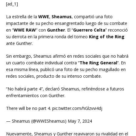
[ad_1]
La estrella de la
WWE
,
Sheamus
, compartió una foto
impactante de su pecho ensangrentado luego de su combate
en “
WWE RAW
” con
Gunther
. El “
Guerrero Celta
” reconoció
su derrota en la primera ronda del torneo
King of the Ring
ante Gunther.
Sin embargo, Sheamus afirmó en redes sociales que no habrá
un cuarto combate individual contra “
The Ring General
“. En
esa misma línea, publicó una foto de su pecho magullado en
redes sociales, producto de su intenso combate.
“No habrá parte 4”, declaró Sheamus, refiriéndose a futuros
enfrentamientos con Gunther.
There will be no part 4. pic.twitter.com/hGlzvvi4dj
— Sheamus (@WWESheamus) May 7, 2024
Nuevamente, Sheamus y Gunther reavivaron su rivalidad en el