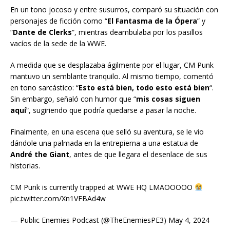
En un tono jocoso y entre susurros, comparó su situación con
personajes de ficción como “
El Fantasma de la Ópera
” y
“
Dante de Clerks
“, mientras deambulaba por los pasillos
vacíos de la sede de la WWE.
A medida que se desplazaba ágilmente por el lugar, CM Punk
mantuvo un semblante tranquilo. Al mismo tiempo, comentó
en tono sarcástico: “
Esto está bien, todo esto está bien
“.
Sin embargo, señaló con humor que “
mis cosas siguen
aquí
“, sugiriendo que podría quedarse a pasar la noche.
Finalmente, en una escena que selló su aventura, se le vio
dándole una palmada en la entrepierna a una estatua de
André the Giant
, antes de que llegara el desenlace de sus
historias.
CM Punk is currently trapped at WWE HQ LMAOOOOO
pic.twitter.com/Xn1VFBAd4w
— Public Enemies Podcast (@TheEnemiesPE3) May 4, 2024