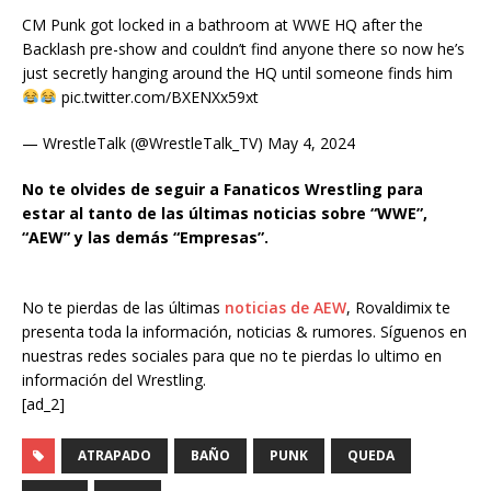
CM Punk got locked in a bathroom at WWE HQ after the
Backlash pre-show and couldn’t find anyone there so now he’s
just secretly hanging around the HQ until someone finds him
pic.twitter.com/BXENXx59xt
— WrestleTalk (@WrestleTalk_TV) May 4, 2024
No te olvides de seguir a Fanaticos Wrestling para
estar al tanto de las últimas noticias sobre “WWE”,
“AEW” y las demás “Empresas”.
No te pierdas de las últimas
noticias de AEW
, Rovaldimix te
presenta toda la información, noticias & rumores. Síguenos en
nuestras redes sociales para que no te pierdas lo ultimo en
información del Wrestling.
[ad_2]
ATRAPADO
BAÑO
PUNK
QUEDA