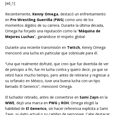
[ad_1]
Recientemente,
Kenny Omega
, destacó un enfrentamiento
en
Pro Wrestling Guerrilla
(
PWG
) como uno de los
momentos álgidos de su carrera. Durante la última década,
Omega ha forjado una reputación como la “
Máquina de
Mejores Luchas
“, ganándose el respeto global.
Durante una reciente transmisión en
Twitch
, Kenny Omega
mencionó una lucha en particular que sobresale para él.
“Una que realmente disfruté, que creo que fue divertida de ver
de principio a fin, fue mi lucha contra y quiero decir, ya que se
retiró hace mucho tiempo, pero antes de retirarse y regresar a
su orfanato en México, tuve una buena lucha con un tipo
llamado El Generico”, mencionó Omega.
El luchador retirado, antes de convertirse en
Sami Zayn
en la
WWE
, dejó una marca en
PWG
y
ROH
. Omega elogió la
habilidad de
El Generico
, sin hacer referencia explícita a Sami
Zayn, su éxito actual o su cambio de personaje. Cabe destacar