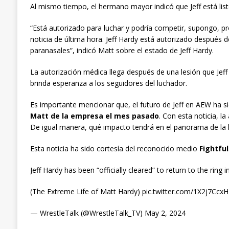
Al mismo tiempo, el hermano mayor indicó que Jeff está li
“Está autorizado para luchar y podría competir, supongo, p
noticia de última hora. Jeff Hardy está autorizado después d
paranasales”, indicó Matt sobre el estado de Jeff Hardy.
La autorización médica llega después de una lesión que Jeff 
brinda esperanza a los seguidores del luchador.
Es importante mencionar que, el futuro de Jeff en AEW ha s
Matt de la empresa el mes pasado
. Con esta noticia, l
De igual manera, qué impacto tendrá en el panorama de la l
Esta noticia ha sido cortesía del reconocido medio
Fightful
Jeff Hardy has been “officially cleared” to return to the ring
(The Extreme Life of Matt Hardy) pic.twitter.com/1X2j7Ccx
— WrestleTalk (@WrestleTalk_TV) May 2, 2024