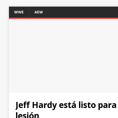
WWE
AEW
Jeff Hardy está listo para
lesión