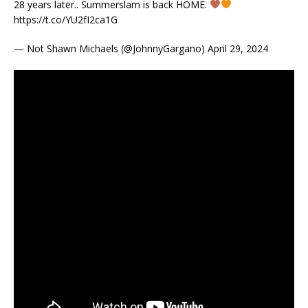
28 years later.. Summerslam is back HOME.
https://t.co/YU2fI2ca1G
— Not Shawn Michaels (@JohnnyGargano) April 29, 2024