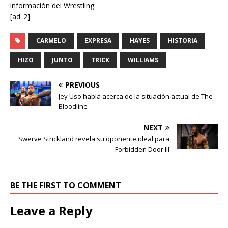
información del Wrestling.
[ad_2]
CARMELO
EXPRESA
HAYES
HISTORIA
HIZO
JUNTO
TRICK
WILLIAMS
PREVIOUS
Jey Uso habla acerca de la situación actual de The
Bloodline
NEXT
Swerve Strickland revela su oponente ideal para
Forbidden Door III
BE THE FIRST TO COMMENT
Leave a Reply