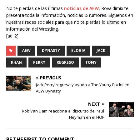
No te pierdas de las últimas
noticias de AEW
, Rovaldimix te
presenta toda la información, noticias & rumores. Síguenos en
nuestras redes sociales para que no te pierdas lo ultimo en
información del Wrestling.
[ad_2]
AEW
DYNASTY
ELOGIA
JACK
KHAN
PERRY
REGRESO
TONY
PREVIOUS
Jack Perry regresa y ayuda a The Young Bucks en
AEW Dynasty
NEXT
Rob Van Dam reacciona al discurso de Paul
Heyman en el HOF
BE THE FIRST TO COMMENT