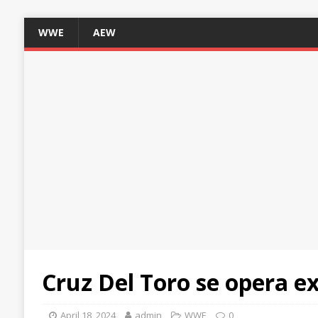
WWE
AEW
Cruz Del Toro se opera e
April 18, 2024
admin
WWE
0