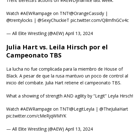
Trent Beretta’s actions on #AEWDynamite last week.
Watch #AEWRampage on TNT!@OrangeCassidy |
@trentylocks | @SexyChuckieT pic.twitter.com/Q8mfnGCv4c
— All Elite Wrestling (@AEW) April 13, 2024
Julia Hart vs. Leila Hirsch por el
Campeonato TBS
La lucha no fue complicada para la miembro de House of
Black. A pesar de que la rusa mantuvo un poco de control al
inicio del combate. Julia Hart retiene el campeonato TBS.
What a showing of strength AND agility by “Legit” Leyla Hirsch!
Watch #AEWRampage on TNT!@LegitLeyla | @TheJuliaHart
pic.twitter.com/cMeRjqWMYK
— All Elite Wrestling (@AEW) April 13, 2024