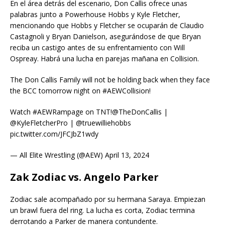
En el área detrás del escenario, Don Callis ofrece unas
palabras junto a Powerhouse Hobbs y Kyle Fletcher,
mencionando que Hobbs y Fletcher se ocuparán de Claudio
Castagnoli y Bryan Danielson, asegurándose de que Bryan
reciba un castigo antes de su enfrentamiento con Will
Ospreay. Habrá una lucha en parejas mañana en Collision.
The Don Callis Family will not be holding back when they face
the BCC tomorrow night on #AEWCollision!
Watch #AEWRampage on TNT!@TheDonCallis |
@KyleFletcherPro | @truewilliehobbs
pic.twitter.com/JFCJbZ1wdy
— All Elite Wrestling (@AEW) April 13, 2024
Zak Zodiac vs. Angelo Parker
Zodiac sale acompañado por su hermana Saraya. Empiezan
un brawl fuera del ring. La lucha es corta, Zodiac termina
derrotando a Parker de manera contundente.