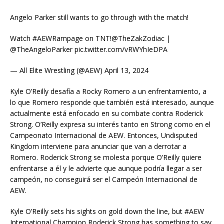
Angelo Parker still wants to go through with the match!
Watch #AEWRampage on TNT!@TheZakZodiac |
@TheAngeloParker pic.twitter.com/vRWYhIeDPA
— All Elite Wrestling (@AEW) April 13, 2024
Kyle O’Reilly desafía a Rocky Romero a un enfrentamiento, a
lo que Romero responde que también está interesado, aunque
actualmente está enfocado en su combate contra Roderick
Strong. O’Reilly expresa su interés tanto en Strong como en el
Campeonato Internacional de AEW. Entonces, Undisputed
Kingdom interviene para anunciar que van a derrotar a
Romero. Roderick Strong se molesta porque O’Reilly quiere
enfrentarse a él y le advierte que aunque podría llegar a ser
campeón, no conseguirá ser el Campeón Internacional de
AEW.
Kyle O’Reilly sets his sights on gold down the line, but #AEW
International Champion Roderick Strong has something to say