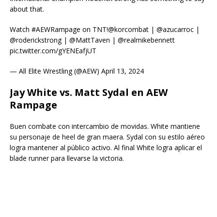
about that.
Watch #AEWRampage on TNT!@korcombat | @azucarroc |
@roderickstrong | @MattTaven | @realmikebennett
pic.twitter.com/gYENEafjUT
— All Elite Wrestling (@AEW) April 13, 2024
Jay White vs. Matt Sydal en AEW
Rampage
Buen combate con intercambio de movidas. White mantiene
su personaje de heel de gran maera. Sydal con su estilo aéreo
logra mantener al público activo. Al final White logra aplicar el
blade runner para llevarse la victoria.