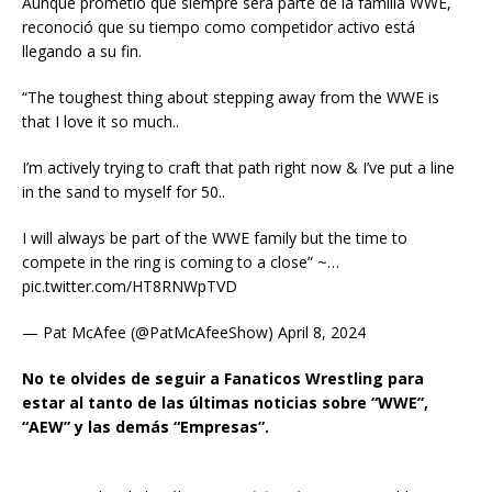
Aunque prometió que siempre será parte de la familia WWE,
reconoció que su tiempo como competidor activo está
llegando a su fin.
“The toughest thing about stepping away from the WWE is
that I love it so much..
I’m actively trying to craft that path right now & I’ve put a line
in the sand to myself for 50..
I will always be part of the WWE family but the time to
compete in the ring is coming to a close” ~…
pic.twitter.com/HT8RNWpTVD
— Pat McAfee (@PatMcAfeeShow) April 8, 2024
No te olvides de seguir a Fanaticos Wrestling para
estar al tanto de las últimas noticias sobre “WWE”,
“AEW” y las demás “Empresas”.