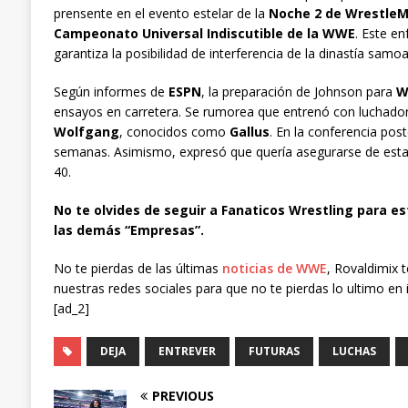
prensente en el evento estelar de la
Noche 2 de WrestleM
Campeonato Universal Indiscutible de la WWE
. Este en
garantiza la posibilidad de interferencia de la dinastía samo
Según informes de
ESPN
, la preparación de Johnson para
W
ensayos en carretera. Se rumorea que entrenó con luchador
Wolfgang
, conocidos como
Gallus
. En la conferencia pos
semanas. Asimismo, expresó que quería asegurarse de esta
40.
No te olvides de seguir a Fanaticos Wrestling para es
las demás “Empresas”.
No te pierdas de las últimas
noticias de WWE
, Rovaldimix 
nuestras redes sociales para que no te pierdas lo ultimo en 
[ad_2]
DEJA
ENTREVER
FUTURAS
LUCHAS
PREVIOUS