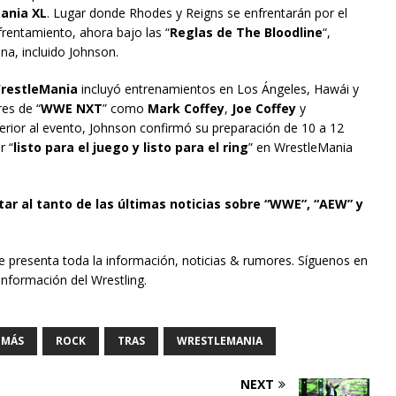
ania XL
. Lugar donde Rhodes y Reigns se enfrentarán por el
frentamiento, ahora bajo las “
Reglas de The Bloodline
“,
ana, incluido Johnson.
restleMania
incluyó entrenamientos en Los Ángeles, Hawái y
es de “
WWE NXT
” como
Mark Coffey
,
Joe Coffey
y
terior al evento, Johnson confirmó su preparación de 10 a 12
r “
listo para el juego y listo para el ring
” en WrestleMania
tar al tanto de las últimas noticias sobre “WWE”, “AEW” y
te presenta toda la información, noticias & rumores. Síguenos en
información del Wrestling.
MÁS
ROCK
TRAS
WRESTLEMANIA
NEXT