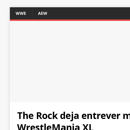
WWE
AEW
The Rock deja entrever m
WrestleMania XL