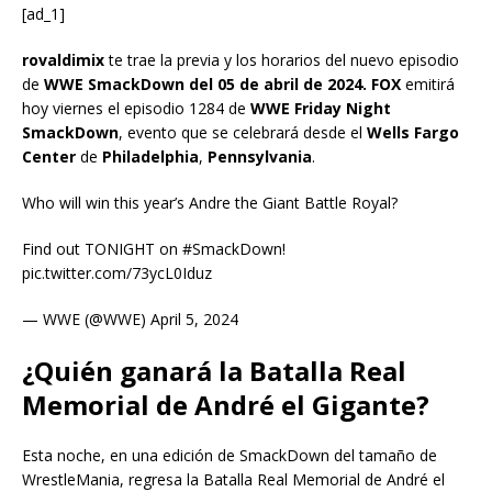
[ad_1]
rovaldimix
te trae la previa y los horarios del nuevo episodio
de
WWE SmackDown del 05 de abril de 2024. FOX
emitirá
hoy viernes el episodio 1284 de
WWE Friday Night
SmackDown
, evento que se celebrará desde el
Wells Fargo
Center
de
Philadelphia
,
Pennsylvania
.
Who will win this year’s Andre the Giant Battle Royal?
Find out TONIGHT on #SmackDown!
pic.twitter.com/73ycL0Iduz
— WWE (@WWE) April 5, 2024
¿Quién ganará la Batalla Real
Memorial de André el Gigante?
Esta noche, en una edición de SmackDown del tamaño de
WrestleMania, regresa la Batalla Real Memorial de André el