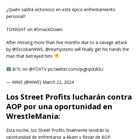
¿Quién saldrá victorioso en este épico enfrentamiento
personal?
TONIGHT on #SmackDown:
After missing more than five months due to a savage attack
by @EscobarWWE, @reymysterio will finally get his hands the
man that betrayed him.
8/7c on @FOXTV pic.twitter.com/qvgtqsXdGU
— WWE (@WWE) March 22, 2024
Los Street Profits lucharán contra
AOP por una oportunidad en
WrestleMania:
Esta noche, los Street Profits finalmente tendrán la
oportunidad de enfrentarse a Akam y Rezar de AOP.