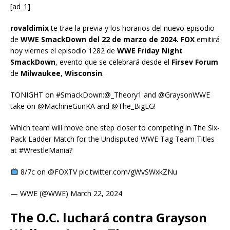
[ad_1]
rovaldimix
te trae la previa y los horarios del nuevo episodio
de
WWE SmackDown del 22 de marzo de 2024. FOX
emitirá
hoy viernes el episodio 1282 de
WWE Friday Night
SmackDown
, evento que se celebrará desde el
Firsev Forum
de
Milwaukee
,
Wisconsin
.
TONIGHT on #SmackDown:@_Theory1 and @GraysonWWE
take on @MachineGunKA and @The_BigLG!
Which team will move one step closer to competing in The Six-
Pack Ladder Match for the Undisputed WWE Tag Team Titles
at #WrestleMania?
8/7c on @FOXTV pic.twitter.com/gWvSWxkZNu
— WWE (@WWE) March 22, 2024
The O.C. luchará contra Grayson