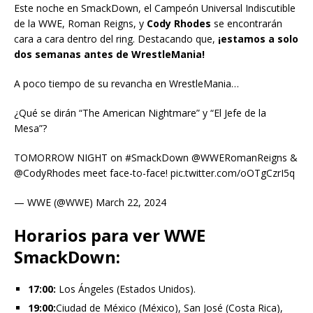
Este noche en SmackDown, el Campeón Universal Indiscutible
de la WWE, Roman Reigns, y
Cody Rhodes
se encontrarán
cara a cara dentro del ring. Destacando que,
¡estamos a solo
dos semanas antes de WrestleMania!
A poco tiempo de su revancha en WrestleMania…
¿Qué se dirán “The American Nightmare” y “El Jefe de la
Mesa”?
TOMORROW NIGHT on #SmackDown @WWERomanReigns &
@CodyRhodes meet face-to-face! pic.twitter.com/oOTgCzrI5q
— WWE (@WWE) March 22, 2024
Horarios para ver WWE
SmackDown:
17:00:
Los Ángeles (Estados Unidos).
19:00:
Ciudad de México (México), San José (Costa Rica),