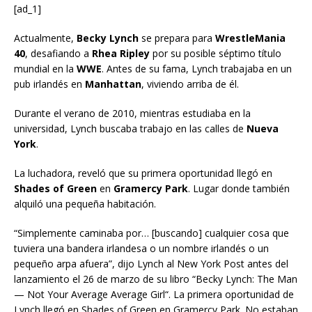
[ad_1]
Actualmente,
Becky Lynch
se prepara para
WrestleMania
40
, desafiando a
Rhea Ripley
por su posible séptimo título
mundial en la
WWE
. Antes de su fama, Lynch trabajaba en un
pub irlandés en
Manhattan
, viviendo arriba de él.
Durante el verano de 2010, mientras estudiaba en la
universidad, Lynch buscaba trabajo en las calles de
Nueva
York
.
La luchadora, reveló que su primera oportunidad llegó en
Shades of Green
en
Gramercy Park
. Lugar donde también
alquiló una pequeña habitación.
“Simplemente caminaba por… [buscando] cualquier cosa que
tuviera una bandera irlandesa o un nombre irlandés o un
pequeño arpa afuera”, dijo Lynch al New York Post antes del
lanzamiento el 26 de marzo de su libro “Becky Lynch: The Man
— Not Your Average Average Girl“. La primera oportunidad de
Lynch llegó en Shades of Green en Gramercy Park. No estaban