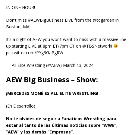
IN ONE HOUR!
Don’t miss #AEWBigBusiness LIVE from the @tdgarden in
Boston, MA!
It’s a night of AEW you won’t want to miss with a massive line-
up starting LIVE at 8pm ET/7pm CT on @TBSNetwork!
pic.twitter.com/PYg3GaPgRW
— All Elite Wrestling (@AEW) March 13, 2024
AEW Big Business – Show:
¡MERCEDES MONÉ ES ALL ELITE WRESTLING!
(En Desarrollo)
No te olvides de seguir a Fanaticos Wrestling para
estar al tanto de las últimas noticias sobre “WWE”,
“AEW” y las demás “Empresas”.