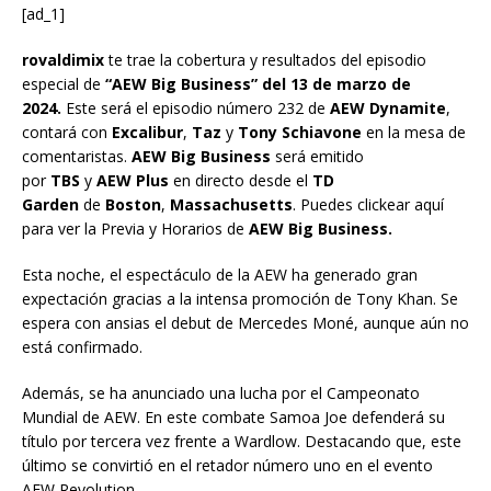
[ad_1]
rovaldimix
te trae la cobertura y resultados del episodio
especial de
“AEW Big Business” del 13 de marzo de
2024.
Este será el episodio número 232 de
AEW Dynamite
,
contará con
Excalibur
,
Taz
y
Tony Schiavone
en la mesa de
comentaristas.
AEW Big Business
será emitido
por
TBS
y
AEW Plus
en directo desde el
TD
Garden
de
Boston
,
Massachusetts
. Puedes clickear aquí
para ver la Previa y Horarios de
AEW Big Business.
Esta noche, el espectáculo de la AEW ha generado gran
expectación gracias a la intensa promoción de Tony Khan. Se
espera con ansias el debut de Mercedes Moné, aunque aún no
está confirmado.
Además, se ha anunciado una lucha por el Campeonato
Mundial de AEW. En este combate Samoa Joe defenderá su
título por tercera vez frente a Wardlow. Destacando que, este
último se convirtió en el retador número uno en el evento
AEW Revolution.