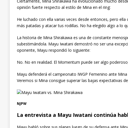
Ciertamente, Mina Shirakawa ha evolucionado mucho desde 
opinión fuerte respecto al estilo de Mina en el ring:
He luchado con ella varias veces desde entonces, pero ell
más patadas y atacar tus rodillas. No ha elegido algo a lo q
La historia de Mina Shirakawa es una de constante menospr
subestimándola. Mayu Iwatani demostró no ser una excepció
oponente, Mayu respondió lo siguiente:
No. No en realidad. El Momentum puede ser algo poderoso, 
Mayu defenderá el campeonato IWGP Femenino ante Mina Sh
Veremos si Mina consigue superar las bajas expectativas de
NJPW
La entrevista a Mayu Iwatani continúa hab
Mayu habló sobre sus planes luego de su defensa ante Min