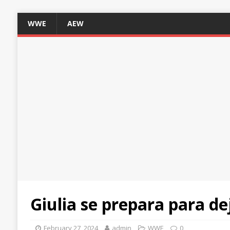
WWE
AEW
Giulia se prepara para 
February 27, 2024
admin
WWE
0