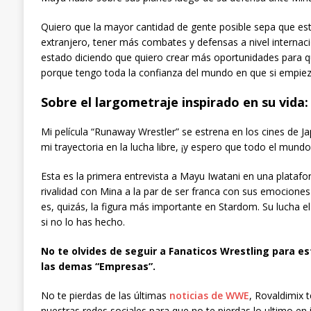
Quiero que la mayor cantidad de gente posible sepa que este
extranjero, tener más combates y defensas a nivel internac
estado diciendo que quiero crear más oportunidades para q
porque tengo toda la confianza del mundo en que si empi
Sobre el largometraje inspirado en su vida:
Mi película “Runaway Wrestler” se estrena en los cines de Ja
mi trayectoria en la lucha libre, ¡y espero que todo el mundo
Esta es la primera entrevista a Mayu Iwatani en una plata
rivalidad con Mina a la par de ser franca con sus emocio
es, quizás, la figura más importante en Stardom. Su lucha 
si no lo has hecho.
No te olvides de seguir a Fanaticos Wrestling para es
las demas “Empresas”.
No te pierdas de las últimas
noticias de WWE
, Rovaldimix 
nuestras redes sociales para que no te pierdas lo ultimo en 