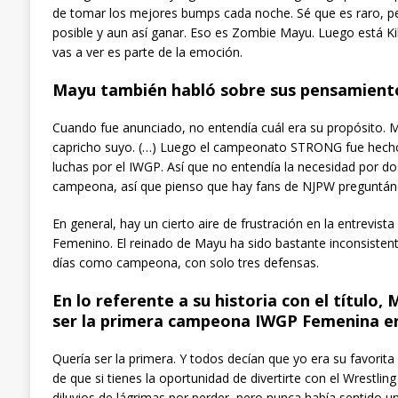
de tomar los mejores bumps cada noche. Sé que es raro, p
posible y aun así ganar. Eso es Zombie Mayu. Luego está Kil
vas a ver es parte de la emoción.
Mayu también habló sobre sus pensamient
Cuando fue anunciado, no entendía cuál era su propósito. M
capricho suyo. (…) Luego el campeonato STRONG fue hecho 
luchas por el IWGP. Así que no entendía la necesidad por dos
campeona, así que pienso que hay fans de NJPW preguntándo
En general, hay un cierto aire de frustración en la entrevi
Femenino. El reinado de Mayu ha sido bastante inconsistent
días como campeona, con solo tres defensas.
En lo referente a su historia con el título
ser la primera campeona IWGP Femenina en 
Quería ser la primera. Y todos decían que yo era su favorita 
de que si tienes la oportunidad de divertirte con el Wrestlin
diluvios de lágrimas por perder, pero nunca había sentido u