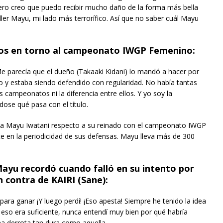
ero creo que puedo recibir mucho daño de la forma más bella
ler Mayu, mi lado más terrorífico. Así que no saber cuál Mayu
os en torno al campeonato IWGP Femenino:
e parecía que el dueño (Takaaki Kidani) lo mandó a hacer por
y estaba siendo defendido con regularidad. No había tantas
 campeonatos ni la diferencia entre ellos. Y yo soy la
se qué pasa con el título.
sta a Mayu Iwatani respecto a su reinado con el campeonato IWGP
e en la periodicidad de sus defensas. Mayu lleva más de 300
, Mayu recordó cuando falló en su intento por
contra de KAIRI (Sane):
para ganar ¡Y luego perdí! ¡Eso apesta! Siempre he tenido la idea
g eso era suficiente, nunca entendí muy bien por qué habría
na derrota tan dura como aquella.