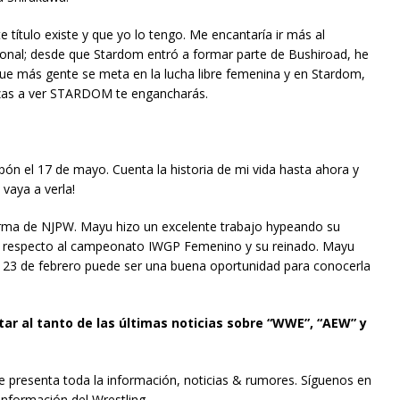
 título existe y que yo lo tengo. Me encantaría ir más al
ional; desde que Stardom entró a formar parte de Bushiroad, he
ue más gente se meta en la lucha libre femenina y en Stardom,
ezas a ver STARDOM te engancharás.
pón el 17 de mayo. Cuenta la historia de mi vida hasta ahora y
 vaya a verla!
forma de NJPW. Mayu hizo un excelente trabajo hypeando su
nes respecto al campeonato IWGP Femenino y su reinado. Mayu
el 23 de febrero puede ser una buena oportunidad para conocerla
tar al tanto de las últimas noticias sobre “WWE”, “AEW” y
te presenta toda la información, noticias & rumores. Síguenos en
información del Wrestling.