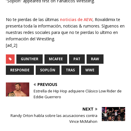
“Soplón” appeared first on Fanaticos Wrestling.
No te pierdas de las últimas
noticias de AEW
, Rovaldimix te
presenta toda la información, noticias & rumores. Síguenos en
nuestras redes sociales para que no te pierdas lo ultimo en
información del Wrestling.
[ad_2]
GUNTHER
MCAFEE
PAT
RAW
RESPONDE
SOPLÓN
TRAS
WWE
PREVIOUS
Estrella de Hip Hop adquiere Clásico Low Rider de
Eddie Guerrero
NEXT
Randy Orton habla sobre las acusaciones contra
Vince McMahon