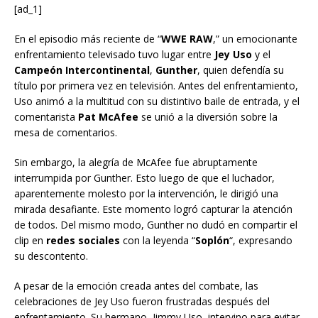
[ad_1]
En el episodio más reciente de “
WWE RAW
,” un emocionante
enfrentamiento televisado tuvo lugar entre
Jey Uso
y el
Campeón Intercontinental
,
Gunther
, quien defendía su
título por primera vez en televisión. Antes del enfrentamiento,
Uso animó a la multitud con su distintivo baile de entrada, y el
comentarista
Pat McAfee
se unió a la diversión sobre la
mesa de comentarios.
Sin embargo, la alegría de McAfee fue abruptamente
interrumpida por Gunther. Esto luego de que el luchador,
aparentemente molesto por la intervención, le dirigió una
mirada desafiante. Este momento logró capturar la atención
de todos. Del mismo modo, Gunther no dudó en compartir el
clip en
redes sociales
con la leyenda “
Soplón
“, expresando
su descontento.
A pesar de la emoción creada antes del combate, las
celebraciones de Jey Uso fueron frustradas después del
enfrentamiento. Su hermano, Jimmy Uso, intervino para evitar