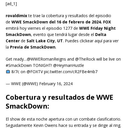
[ad_1]
rovaldimix
te trae la cobertura y resultados del episodio
de
WWE SmackDown
del 16 de febrero de 2024. FOX
emitirá hoy viernes el episodio 1277 de
WWE Friday Night
SmackDown
, evento que tendrá lugar desde el
Delta
Center
de
Salt Lake City
,
UT
. Puedes clickear aquí para ver
la
Previa de SmackDown
.
Get ready…@WWERomanReigns and @TheRock will be live on
#SmackDown TONIGHT! @HeymanHustle
8/7c on @FOXTV pic.twitter.com/cR2FBe4mb7
— WWE (@WWE) February 16, 2024
Cobertura y resultados de WWE
SmackDown:
El show de esta noche apertura con un combate clasificatorio.
Seguidamente Kevin Owens hace su entrada y se dirige al ring.