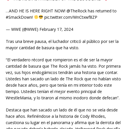
…AND HE IS HERE RIGHT NOW! @TheRock has returned to
#SmackDown!
pic.twitter.com/WnCtxwf8ZP
— WWE (@WWE) February 17, 2024
Tras una breve pausa, el luchador criticó al público por ser la
mayor cantidad de basura que ha visto.
“El verdadero récord que rompieron es el de ser la mayor
cantidad de basura que The Rock jamás ha visto. Por primera
vez, sus hijos endogámicos tendrán una historia que contar.
Ustedes han sacado un lado de The Rock que no habían visto
desde hace años, pero que tenía en mi interior todo este
tiempo. Ustedes tenían el mejor evento principal de
WrestleMania, y lo tiraron al mismo inodoro donde defecan”.
Destaca que han sacado un lado de él que no se veía desde
hace años. Refiriéndose a la historia de Cody Rhodes,
cuestiona su lugar en el panorama y afirma que la derrota del
año pasado debería haberlo alejado. Hollywood Rock desafía