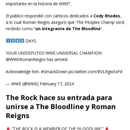
importante en la historia de WWE”.
El público respondió con cánticos dedicados a
Cody Rhodes
,
a lo cual Roman Reigns aseguró que ‘The Peoples Champ’ será
recibido como “
un integrante de The Bloodline
“.
DAYS.
YOUR UNDISPUTED WWE UNIVERSAL CHAMPION
@WWERomanReigns has arrived.
Acknowledge him. #SmackDown pic.twitter.com/BVLRgwSxFd
— WWE (@WWE) February 17, 2024
The Rock hace su entrada para
unirse a The Bloodline y Roman
Reigns
“THE ROCK IS A MEMBER OF THE BLOODLINE.”