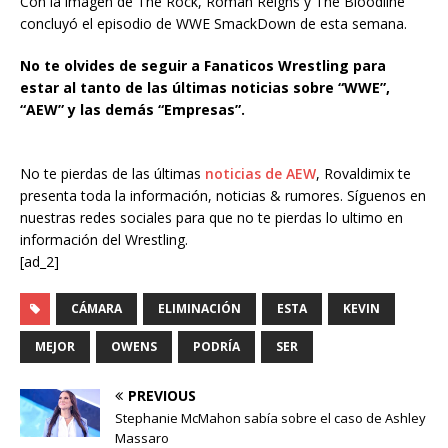
Con la imagen de The Rock, Roman Reigns y The Bloodline
concluyó el episodio de WWE SmackDown de esta semana.
No te olvides de seguir a Fanaticos Wrestling para
estar al tanto de las últimas noticias sobre “WWE”,
“AEW” y las demás “Empresas”.
No te pierdas de las últimas
noticias de AEW
, Rovaldimix te
presenta toda la información, noticias & rumores. Síguenos en
nuestras redes sociales para que no te pierdas lo ultimo en
información del Wrestling.
[ad_2]
CÁMARA
ELIMINACIÓN
ESTA
KEVIN
MEJOR
OWENS
PODRÍA
SER
PREVIOUS
Stephanie McMahon sabía sobre el caso de Ashley
Massaro