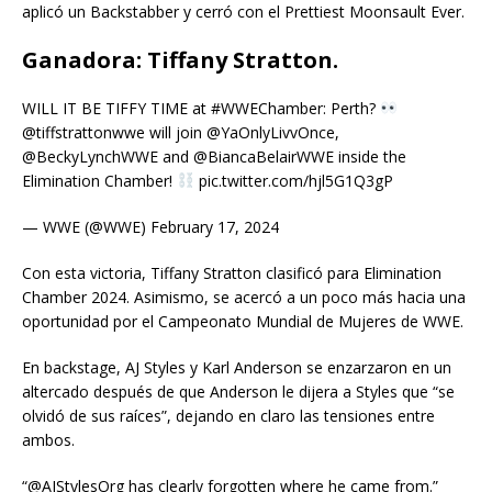
aplicó un Backstabber y cerró con el Prettiest Moonsault Ever.
Ganadora: Tiffany Stratton.
WILL IT BE TIFFY TIME at #WWEChamber: Perth?
@tiffstrattonwwe will join @YaOnlyLivvOnce,
@BeckyLynchWWE and @BiancaBelairWWE inside the
Elimination Chamber!
pic.twitter.com/hjl5G1Q3gP
— WWE (@WWE) February 17, 2024
Con esta victoria, Tiffany Stratton clasificó para Elimination
Chamber 2024. Asimismo, se acercó a un poco más hacia una
oportunidad por el Campeonato Mundial de Mujeres de WWE.
En backstage, AJ Styles y Karl Anderson se enzarzaron en un
altercado después de que Anderson le dijera a Styles que “se
olvidó de sus raíces”, dejando en claro las tensiones entre
ambos.
“@AJStylesOrg has clearly forgotten where he came from.”