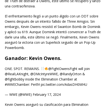
de Truth de distraer a Owens, este último se recuperó y lanzó
una contraofensiva.
El enfrentamiento llegó a un punto álgido con un DDT sobre
Owens después de un intento fallido de Three Amigos. Sin
embargo, Kevin Owens resistió el Swanton Bomb de Dominik
y aplicó su 619. Aunque Dominik intentó convencer a Truth de
darle una silla, este último se negó. Finalmente, Kevin Owens
aseguró la victoria con un Superkick seguido de un Pop-Up
Powerbomb.
Ganador: Kevin Owens.
ONE. SPOT. REMAINS.
@FightOwensFight will join
@RealLAKnight, @DMcIntyreWWE, @RandyOrton &
@fightbobby inside the Elimination Chamber at
#WWEChamber: Perth! pic.twitter.com/AdasDH0MHU
— WWE (@WWE) February 17, 2024
Kevin Owens aseguró su clasificación para Elimination