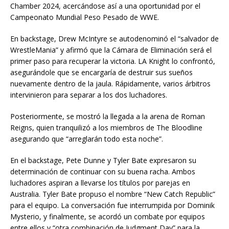
Chamber 2024, acercándose así a una oportunidad por el
Campeonato Mundial Peso Pesado de WWE.
En backstage, Drew McIntyre se autodenominó el “salvador de
WrestleMania” y afirmó que la Cámara de Eliminación será el
primer paso para recuperar la victoria. LA Knight lo confrontó,
asegurándole que se encargaría de destruir sus sueños
nuevamente dentro de la jaula. Rápidamente, varios árbitros
intervinieron para separar a los dos luchadores.
Posteriormente, se mostró la llegada a la arena de Roman
Reigns, quien tranquilizó a los miembros de The Bloodline
asegurando que “arreglarán todo esta noche”.
En el backstage, Pete Dunne y Tyler Bate expresaron su
determinación de continuar con su buena racha. Ambos
luchadores aspiran a llevarse los títulos por parejas en
Australia. Tyler Bate propuso el nombre “New Catch Republic”
para el equipo. La conversación fue interrumpida por Dominik
Mysterio, y finalmente, se acordó un combate por equipos
entre ellos y “otra combinación de Judgment Day” para la