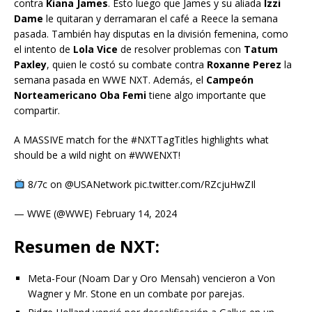
contra
Kiana James
. Esto luego que James y su aliada
Izzi
Dame
le quitaran y derramaran el café a Reece la semana
pasada. También hay disputas en la división femenina, como
el intento de
Lola Vice
de resolver problemas con
Tatum
Paxley
, quien le costó su combate contra
Roxanne Perez
la
semana pasada en WWE NXT. Además, el
Campeón
Norteamericano
Oba Femi
tiene algo importante que
compartir.
A MASSIVE match for the #NXTTagTitles highlights what
should be a wild night on #WWENXT!
8/7c on @USANetwork pic.twitter.com/RZcjuHwZIl
— WWE (@WWE) February 14, 2024
Resumen de NXT:
Meta-Four (Noam Dar y Oro Mensah) vencieron a Von
Wagner y Mr. Stone en un combate por parejas.