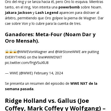
Oro del ring y se lanza hacia él, pero Oro lo esquiva. Mientras
tanto, en el ring, Von intenta una
powerbomb
sobre Noam.
Jakara Jackson
y
Lash Legend
aparecen para distraer al
árbitro, permitiendo que Oro golpee la pierna de Wagner. Dar
cae sobre Von y lo cubre para la cuenta de tres.
Ganadores: Meta-Four (Noam Dar y
Oro Mensah).
@WWEVonWagner and @MrStoneWWE are putting
EVERYTHING on the line!#WWENXT
pic.twitter.com/fHgVSuXlU8
— WWE (@WWE) February 14, 2024
Se presenta un resumen del episodio de
WWE NXT de la
semana pasada
.
Ridge Holland vs. Gallus (Joe
Coffey, Mark Coffey y Wolfgang) –