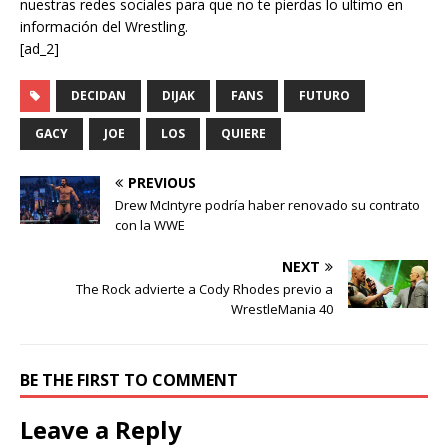
nuestras redes sociales para que no te pierdas lo ultimo en
información del Wrestling.
[ad_2]
DECIDAN
DIJAK
FANS
FUTURO
GACY
JOE
LOS
QUIERE
PREVIOUS
Drew McIntyre podría haber renovado su contrato
con la WWE
NEXT
The Rock advierte a Cody Rhodes previo a
WrestleMania 40
BE THE FIRST TO COMMENT
Leave a Reply