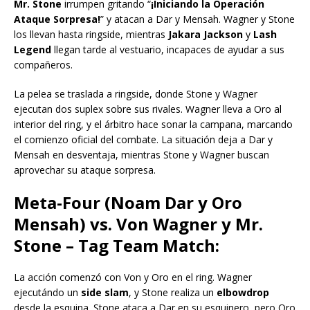
Mr. Stone
irrumpen gritando “
¡Iniciando la Operación
Ataque Sorpresa!
” y atacan a Dar y Mensah. Wagner y Stone
los llevan hasta ringside, mientras
Jakara Jackson
y
Lash
Legend
llegan tarde al vestuario, incapaces de ayudar a sus
compañeros.
La pelea se traslada a ringside, donde Stone y Wagner
ejecutan dos suplex sobre sus rivales. Wagner lleva a Oro al
interior del ring, y el árbitro hace sonar la campana, marcando
el comienzo oficial del combate. La situación deja a Dar y
Mensah en desventaja, mientras Stone y Wagner buscan
aprovechar su ataque sorpresa.
Meta-Four (Noam Dar y Oro
Mensah) vs. Von Wagner y Mr.
Stone – Tag Team Match:
La acción comenzó con Von y Oro en el ring. Wagner
ejecutándo un
side slam
, y Stone realiza un
elbowdrop
desde la esquina. Stone ataca a Dar en su esquinero, pero Oro