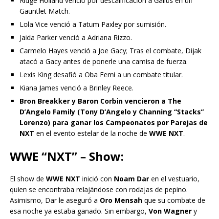
Ridge Holland venció por descalificación a Gallus en un
Gauntlet Match.
Lola Vice venció a Tatum Paxley por sumisión.
Jaida Parker venció a Adriana Rizzo.
Carmelo Hayes venció a Joe Gacy; Tras el combate, Dijak
atacó a Gacy antes de ponerle una camisa de fuerza.
Lexis King desafió a Oba Femi a un combate titular.
Kiana James venció a Brinley Reece.
Bron Breakker y Baron Corbin vencieron a The
D’Angelo Family (Tony D’Angelo y Channing “Stacks”
Lorenzo) para ganar los Campeonatos por Parejas de
NXT
en el evento estelar de la noche de
WWE NXT
.
WWE “NXT” – Show:
El show de
WWE NXT
inició con
Noam Dar
en el vestuario,
quien se encontraba relajándose con rodajas de pepino.
Asimismo, Dar le aseguró a
Oro Mensah
que su combate de
esa noche ya estaba ganado. Sin embargo,
Von Wagner
y