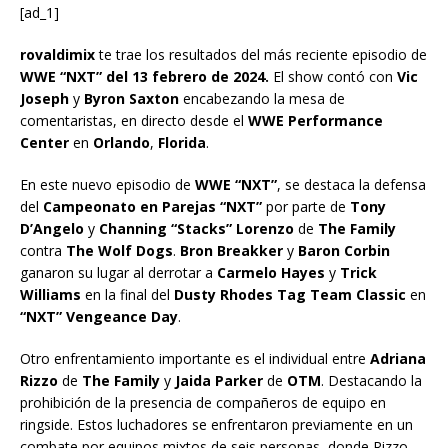
[ad_1]
rovaldimix
te trae los resultados del más reciente episodio de
WWE “NXT” del 13 febrero de 2024.
El show contó con
Vic
Joseph
y
Byron Saxton
encabezando la mesa de
comentaristas, en directo desde el
WWE Performance
Center
en
Orlando
,
Florida
.
En este nuevo episodio de
WWE “NXT”
, se destaca la defensa
del
Campeonato en Parejas “NXT”
por parte de
Tony
D’Angelo
y
Channing “Stacks” Lorenzo
de
The Family
contra
The Wolf Dogs
.
Bron Breakker
y
Baron Corbin
ganaron su lugar al derrotar a
Carmelo Hayes
y
Trick
Williams
en la final del
Dusty Rhodes Tag Team Classic
en
“NXT” Vengeance Day
.
Otro enfrentamiento importante es el individual entre
Adriana
Rizzo
de
The Family
y
Jaida Parker
de
OTM
. Destacando la
prohibición de la presencia de compañeros de equipo en
ringside. Estos luchadores se enfrentaron previamente en un
combate por equipos mixtos de seis personas, donde Rizzo,