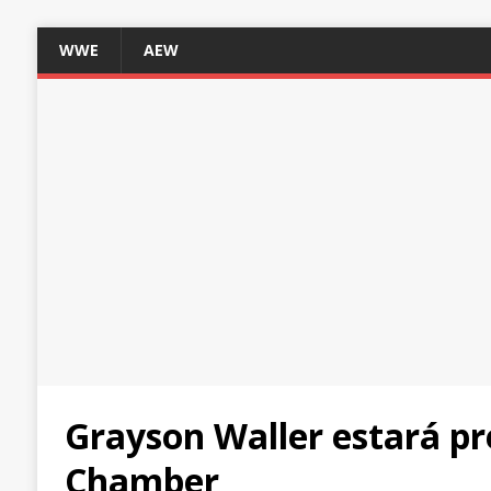
WWE
AEW
Grayson Waller estará pr
Chamber