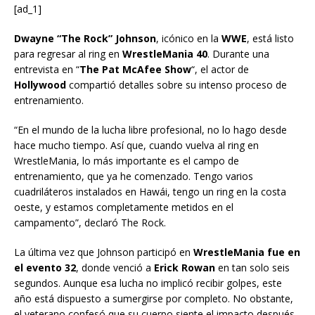
[ad_1]
Dwayne “The Rock” Johnson
, icónico en la
WWE
, está listo
para regresar al ring en
WrestleMania 40
. Durante una
entrevista en “
The Pat McAfee Show
“, el actor de
Hollywood
compartió detalles sobre su intenso proceso de
entrenamiento.
“En el mundo de la lucha libre profesional, no lo hago desde
hace mucho tiempo. Así que, cuando vuelva al ring en
WrestleMania, lo más importante es el campo de
entrenamiento, que ya he comenzado. Tengo varios
cuadriláteros instalados en Hawái, tengo un ring en la costa
oeste, y estamos completamente metidos en el
campamento”, declaró The Rock.
La última vez que Johnson participó en
WrestleMania fue en
el evento 32
, donde venció a
Erick Rowan
en tan solo seis
segundos. Aunque esa lucha no implicó recibir golpes, este
año está dispuesto a sumergirse por completo. No obstante,
el veterano confesó que su cuerpo siente el impacto después